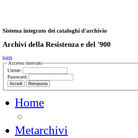
A
S
r
o
ch
Sistema integrato dei cataloghi d'archivio
Archivi della Resistenza e del '900
login
Accesso riservato
Utente:
Password:
Home
Metarchivi