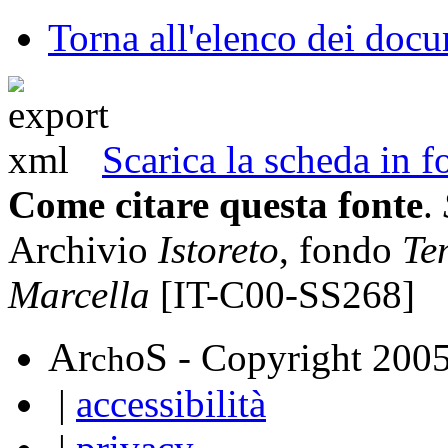
Torna all'elenco dei doc
Scarica la scheda in
Come citare questa fonte
.
Archivio
Istoreto
, fondo
Te
Marcella
[IT-C00-SS268]
A
S
r
o
- Copyright 200
ch
|
accessibilità