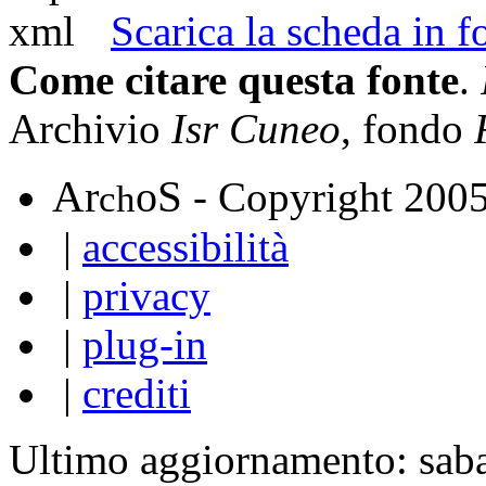
Scarica la scheda in
Come citare questa fonte
.
Archivio
Isr Cuneo
, fondo
A
S
r
o
- Copyright 200
ch
|
accessibilità
|
privacy
|
plug-in
|
crediti
Ultimo aggiornamento: sab