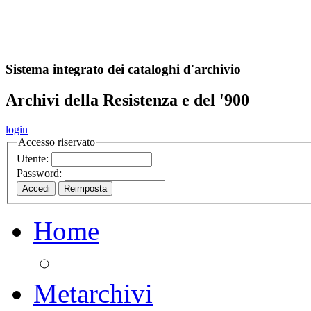
A
S
r
o
ch
Sistema integrato dei cataloghi d'archivio
Archivi della Resistenza e del '900
login
Accesso riservato
Utente:
Password:
Home
Metarchivi