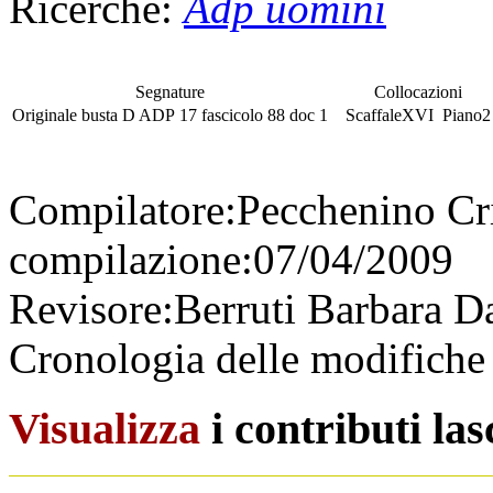
Ricerche:
Adp uomini
Segnature
Collocazioni
Originale
busta
D ADP 17
fascicolo
88 doc 1
Scaffale
XVI
Piano
2
Compilatore:
Pecchenino Cr
compilazione:
07/04/2009
Revisore:
Berruti Barbara
Da
Cronologia delle modifiche 
Visualizza
i contributi la