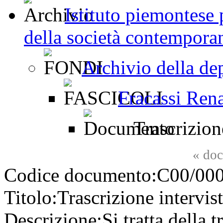
Istituto piemontese p
della società contemporan
Archivio della de
Fracassi Ren
Trascrizione
«
doc
Codice documento:
C00/000
Titolo:
Trascrizione intervis
Descrizione:
Si tratta della t