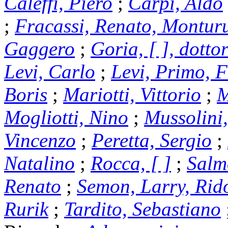
Caleffi, Piero
;
Carpi, Aldo
;
Fracassi, Renato, Montur
Gaggero
;
Goria, [ ], dotto
Levi, Carlo
;
Levi, Primo, F
Boris
;
Mariotti, Vittorio
;
M
Mogliotti, Nino
;
Mussolini,
Vincenzo
;
Peretta, Sergio
;
Natalino
;
Rocca, [ ]
;
Salm
Renato
;
Semon, Larry, Rido
Rurik
;
Tardito, Sebastiano