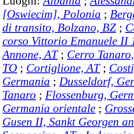
Luoghi:
Albania
;
Alessand
[Oswiecim], Polonia
;
Berg
di transito, Bolzano, BZ
;
C
corso Vittorio Emanuele II 
Annone, AT
;
Cerro Tanaro
TO
;
Cortiglione, AT
;
Costi
Germania
;
Dusseldorf, Ge
Tanaro
;
Flossenburg, Ger
Germania orientale
;
Gross
Gusen II, Sankt Georgen an