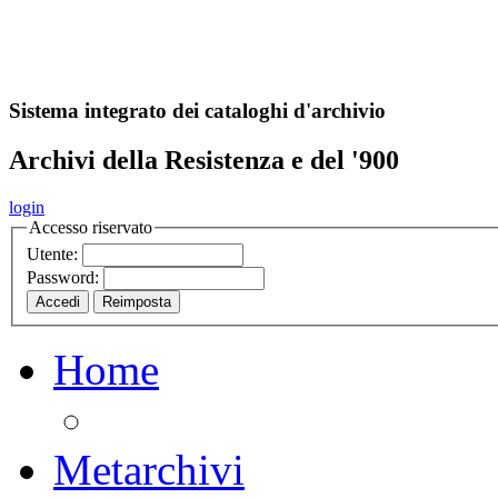
A
S
r
o
ch
Sistema integrato dei cataloghi d'archivio
Archivi della Resistenza e del '900
login
Accesso riservato
Utente:
Password:
Home
Metarchivi