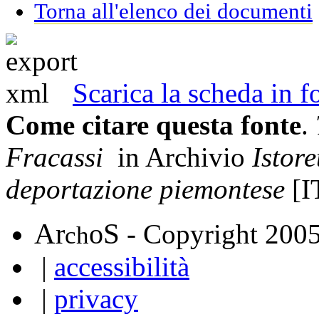
Torna all'elenco dei documenti
Scarica la scheda in
Come citare questa fonte
.
Fracassi
in Archivio
Istore
deportazione piemontese
[I
A
S
r
o
- Copyright 200
ch
|
accessibilità
|
privacy