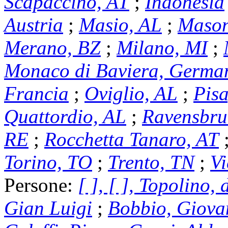
Scapaccino, AT
;
Indonesia
Austria
;
Masio, AL
;
Mason
Merano, BZ
;
Milano, MI
;
Monaco di Baviera, Germa
Francia
;
Oviglio, AL
;
Pisa
Quattordio, AL
;
Ravensbru
RE
;
Rocchetta Tanaro, AT
Torino, TO
;
Trento, TN
;
Vi
Persone:
[ ], [ ], Topolino,
Gian Luigi
;
Bobbio, Giovan