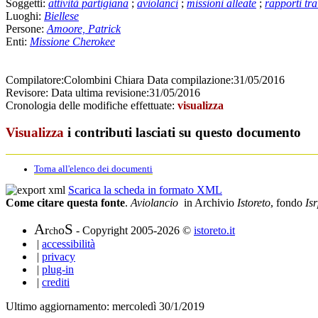
Soggetti:
attività partigiana
;
aviolanci
;
missioni alleate
;
rapporti tra
Luoghi:
Biellese
Persone:
Amoore, Patrick
Enti:
Missione Cherokee
Compilatore:
Colombini Chiara
Data compilazione:
31/05/2016
Revisore:
Data ultima revisione:
31/05/2016
Cronologia delle modifiche effettuate:
visualizza
Visualizza
i contributi lasciati su questo documento
Torna all'elenco dei documenti
Scarica la scheda in formato XML
Come citare questa fonte
.
Aviolancio
in Archivio
Istoreto
, fondo
Is
A
S
r
o
- Copyright 2005-2026 ©
istoreto.it
ch
|
accessibilità
|
privacy
|
plug-in
|
crediti
Ultimo aggiornamento: mercoledì 30/1/2019