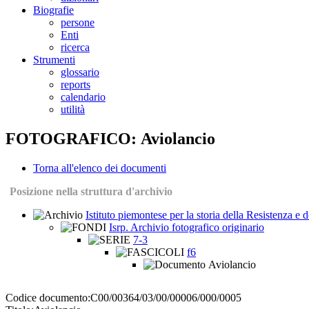
Biografie
persone
Enti
ricerca
Strumenti
glossario
reports
calendario
utilità
FOTOGRAFICO: Aviolancio
Torna all'elenco dei documenti
Posizione nella struttura d'archivio
Istituto piemontese per la storia della Resistenza e
Isrp. Archivio fotografico originario
7-3
f6
Aviolancio
Codice documento:
C00/00364/03/00/00006/000/0005