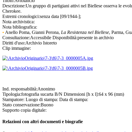
Titolo:
Aviolancio
Descrizione:
Un gruppo di partigiani attivi nel Biellese osserva le evol
Cherokee.
Estremi cronologici:
senza data [09/1944-];
Nota archivistica:
Nota bibliografica:
•
Anello Poma, Gianni Perona,
La Resistenza nel Biellese
, Parma, Gua
Consultazione:
Accessibile
Disponibilità:
presente in archivio
Diritti d'uso:
Archivio Istoreto
Clip immagine:
Ind. responsabilità:
Anonimo
Tipologia:
fotografia
su
carta B/N
Dimensioni [h x l]:
64 x 96 (mm)
Stampatore:
Luogo di stampa:
Data di stampa:
Stato conservazione:
Buono
Supporto copia digitale:
Relazioni con altri documenti e biografie