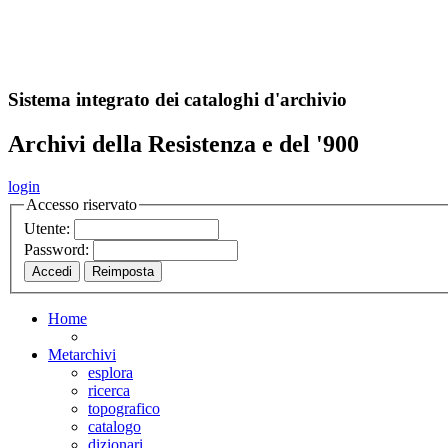
A
S
r
o
ch
Sistema integrato dei cataloghi d'archivio
Archivi della Resistenza e del '900
login
Accesso riservato
Utente:
Password:
Home
Metarchivi
esplora
ricerca
topografico
catalogo
dizionari