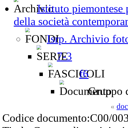
Istituto piemontese p
della società contemporan
Isrp. Archivio fot
7-3
f6
Gruppo di
«
doc
Codice documento:
C00/003