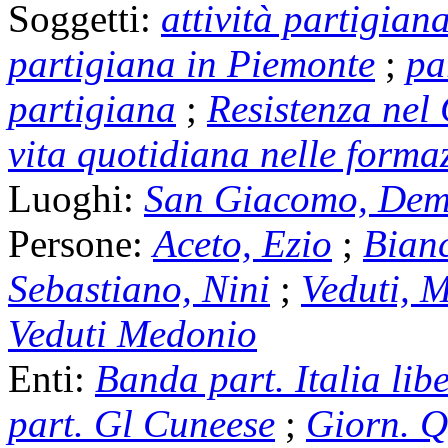
Soggetti:
attività partigian
partigiana in Piemonte
;
pa
partigiana
;
Resistenza nel
vita quotidiana nelle forma
Luoghi:
San Giacomo, Dem
Persone:
Aceto, Ezio
;
Bianc
Sebastiano, Nini
;
Veduti, M
Veduti Medonio
Enti:
Banda part. Italia lib
part. Gl Cuneese
;
Giorn. Q