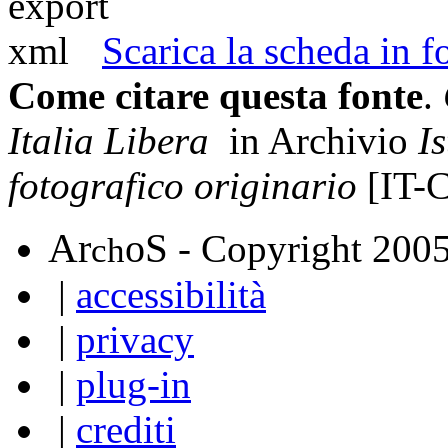
Scarica la scheda in
Come citare questa fonte
.
Italia Libera
in Archivio
I
fotografico originario
[IT-
A
S
r
o
- Copyright 200
ch
|
accessibilità
|
privacy
|
plug-in
|
crediti