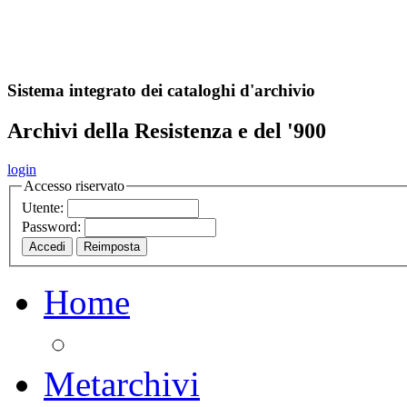
A
S
r
o
ch
Sistema integrato dei cataloghi d'archivio
Archivi della Resistenza e del '900
login
Accesso riservato
Utente:
Password:
Home
Metarchivi