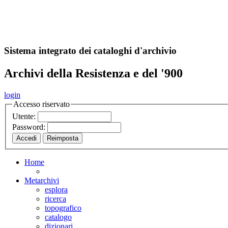
A
S
r
o
ch
Sistema integrato dei cataloghi d'archivio
Archivi della Resistenza e del '900
login
Accesso riservato
Utente:
Password:
Home
Metarchivi
esplora
ricerca
topografico
catalogo
dizionari