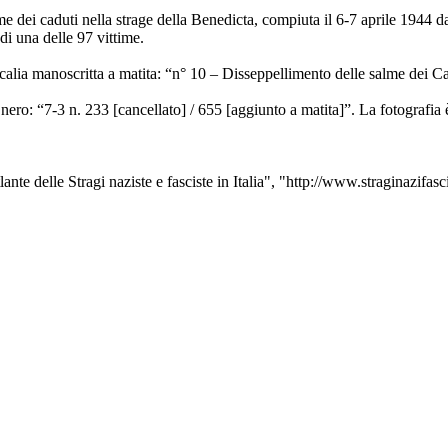
 dei caduti nella strage della Benedicta, compiuta il 6-7 aprile 1944 da 
i una delle 97 vittime.
scalia manoscritta a matita: “n° 10 – Disseppellimento delle salme dei Cad
 nero: “7-3 n. 233 [cancellato] / 655 [aggiunto a matita]”. La fotografia
ante delle Stragi naziste e fasciste in Italia", "http://www.straginazifasci