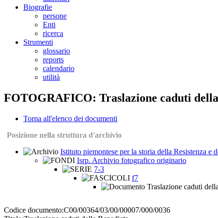
Biografie
persone
Enti
ricerca
Strumenti
glossario
reports
calendario
utilità
FOTOGRAFICO: Traslazione caduti della
Torna all'elenco dei documenti
Posizione nella struttura d'archivio
Istituto piemontese per la storia della Resistenza e
Isrp. Archivio fotografico originario
7-3
f7
Traslazione caduti dell
Codice documento:
C00/00364/03/00/00007/000/0036