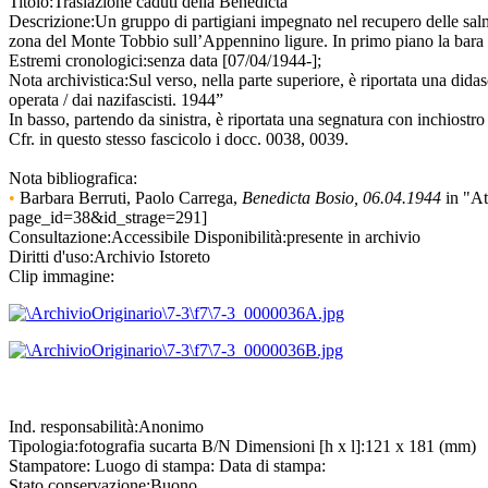
Titolo:
Traslazione caduti della Benedicta
Descrizione:
Un gruppo di partigiani impegnato nel recupero delle salme
zona del Monte Tobbio sull’Appennino ligure. In primo piano la bara d
Estremi cronologici:
senza data [07/04/1944-];
Nota archivistica:
Sul verso, nella parte superiore, è riportata una dida
operata / dai nazifascisti. 1944”
In basso, partendo da sinistra, è riportata una segnatura con inchiostro
Cfr. in questo stesso fascicolo i docc. 0038, 0039.
Nota bibliografica:
•
Barbara Berruti, Paolo Carrega,
Benedicta Bosio, 06.04.1944
in "Atl
page_id=38&id_strage=291]
Consultazione:
Accessibile
Disponibilità:
presente in archivio
Diritti d'uso:
Archivio Istoreto
Clip immagine:
Ind. responsabilità:
Anonimo
Tipologia:
fotografia
su
carta B/N
Dimensioni [h x l]:
121 x 181 (mm)
Stampatore:
Luogo di stampa:
Data di stampa:
Stato conservazione:
Buono