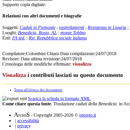
Supporto copia digitale:
Relazioni con altri documenti e biografie
Soggetti:
Caduti in Piemonte
;
rastrellamenti
;
Resistenza in Liguria
;
Luoghi:
Benedicta, Bosio, AL
;
monte Tobbio
Enti:
FA ted.
;
Rsi, Repubblica sociale italiana
Compilatore:
Colombini Chiara
Data compilazione:
24/07/2018
Revisore:
Data ultima revisione:
24/07/2018
Cronologia delle modifiche effettuate:
visualizza
Visualizza
i contributi lasciati su questo documento
Torna all'elenco dei documenti
Scarica la scheda in formato XML
Come citare questa fonte
.
Traslazione caduti della Benedicta
in Arc
A
S
r
o
- Copyright 2005-2026 ©
istoreto.it
ch
|
accessibilità
|
privacy