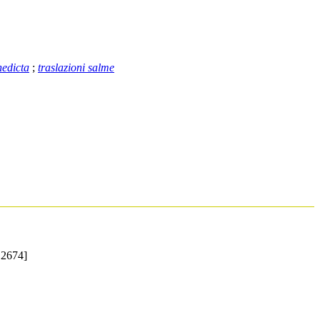
nedicta
;
traslazioni salme
2674]