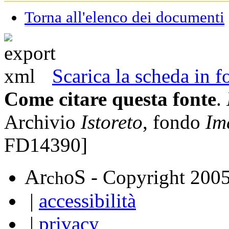
Torna all'elenco dei documenti
Scarica la scheda in
Come citare questa fonte
.
Archivio
Istoreto
, fondo
Im
FD14390]
A
S
r
o
- Copyright 200
ch
|
accessibilità
|
privacy