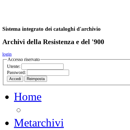
A
S
r
o
ch
Sistema integrato dei cataloghi d'archivio
Archivi della Resistenza e del '900
login
Accesso riservato
Utente:
Password:
Home
Metarchivi