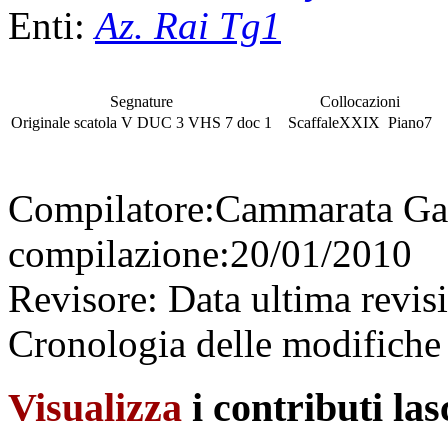
Enti:
Az. Rai Tg1
Segnature
Collocazioni
Originale
scatola
V DUC 3
VHS
7 doc 1
Scaffale
XXIX
Piano
7
Compilatore:
Cammarata Ga
compilazione:
20/01/2010
Revisore:
Data ultima revis
Cronologia delle modifiche 
Visualizza
i contributi la