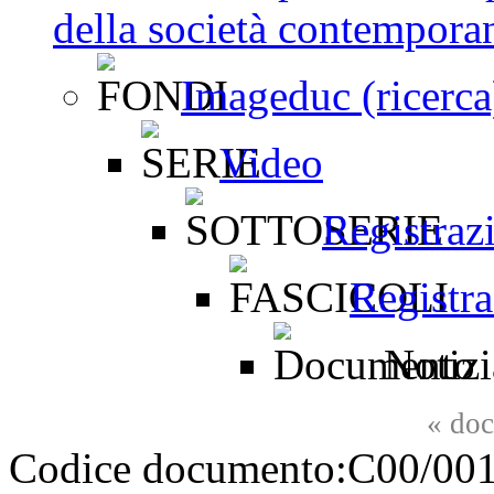
della società contemporan
Imageduc (ricerca
Video
Registraz
Registra
Notizi
«
doc
Codice documento:
C00/001