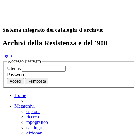
A
S
r
o
ch
Sistema integrato dei cataloghi d'archivio
Archivi della Resistenza e del '900
login
Accesso riservato
Utente:
Password:
Home
Metarchivi
esplora
ricerca
topografico
catalogo
dizionari