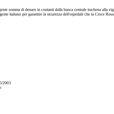
nte somma di denaro in contanti dalla banca centrale irachena alla vigil
te italiano per garantire la sicurezza dell'ospedale che la Croce Rossa I
5/2003
o