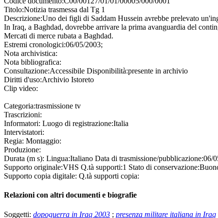
Codice documento:
C00/00127/01/01/00005/000/0001
Titolo:
Notizia trasmessa dal Tg 1
Descrizione:
Uno dei figli di Saddam Hussein avrebbe prelevato un'inge
In Iraq, a Baghdad, dovrebbe arrivare la prima avanguardia del contingen
Mercati di merce rubata a Baghdad.
Estremi cronologici:
06/05/2003;
Nota archivistica:
Nota bibliografica:
Consultazione:
Accessibile
Disponibilità:
presente in archivio
Diritti d'uso:
Archivio Istoreto
Clip video:
Categoria:
trasmissione tv
Trascrizioni:
Informatori:
Luogo di registrazione:
Italia
Intervistatori:
Regia:
Montaggio:
Produzione:
Durata (m s):
Lingua:
Italiano
Data di trasmissione/pubblicazione:
06/0
Supporto originale:
VHS
Q.tà supporti:
1
Stato di conservazione:
Buon
Supporto copia digitale:
Q.tà supporti copia:
Relazioni con altri documenti e biografie
Soggetti:
dopoguerra in Iraq 2003
;
presenza militare italiana in Iraq