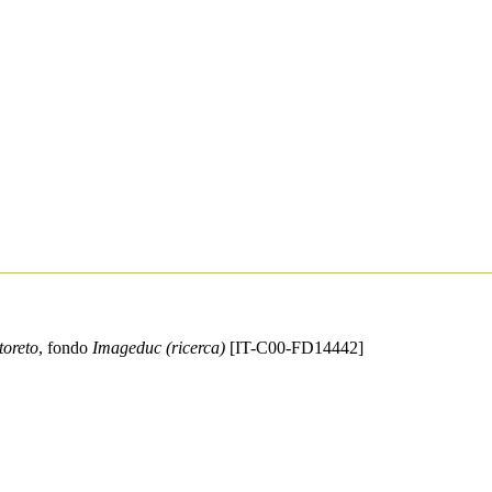
toreto
, fondo
Imageduc (ricerca)
[IT-C00-FD14442]