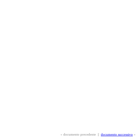
«
documento precedente
||
documento successivo
»