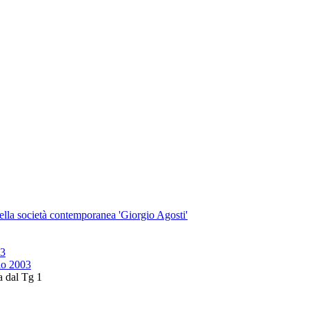
 della società contemporanea 'Giorgio Agosti'
03
io 2003
a dal Tg 1