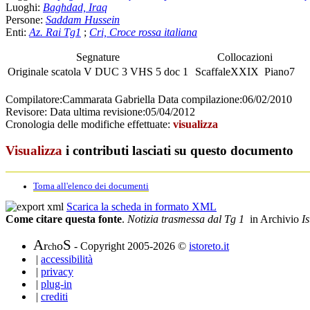
Luoghi:
Baghdad, Iraq
Persone:
Saddam Hussein
Enti:
Az. Rai Tg1
;
Cri, Croce rossa italiana
Segnature
Collocazioni
Originale
scatola
V DUC 3
VHS
5 doc 1
Scaffale
XXIX
Piano
7
Compilatore:
Cammarata Gabriella
Data compilazione:
06/02/2010
Revisore:
Data ultima revisione:
05/04/2012
Cronologia delle modifiche effettuate:
visualizza
Visualizza
i contributi lasciati su questo documento
Torna all'elenco dei documenti
Scarica la scheda in formato XML
Come citare questa fonte
.
Notizia trasmessa dal Tg 1
in Archivio
Is
A
S
r
o
- Copyright 2005-2026 ©
istoreto.it
ch
|
accessibilità
|
privacy
|
plug-in
|
crediti