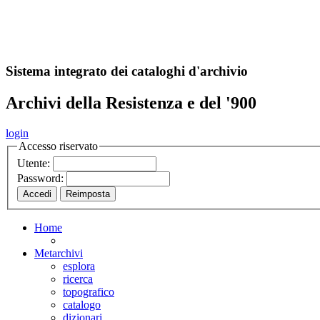
A
S
r
o
ch
Sistema integrato dei cataloghi d'archivio
Archivi della Resistenza e del '900
login
Accesso riservato
Utente:
Password:
Home
Metarchivi
esplora
ricerca
topografico
catalogo
dizionari