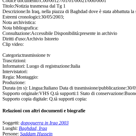
Codice documento:
C00/00127/01/01/00021/000/0001
Titolo:
Notizia trasmessa dal Tg 1
Descrizione:
In Iraq, nella piazza di Baghdad dove è stata abbattuta 
Estremi cronologici:
30/05/2003;
Nota archivistica:
Nota bibliografica:
Consultazione:
Accessibile
Disponibilità:
presente in archivio
Diritti d'uso:
Archivio Istoreto
Clip video:
Categoria:
trasmissione tv
Trascrizioni:
Informatori:
Luogo di registrazione:
Italia
Intervistatori:
Regia:
Montaggio:
Produzione:
Durata (m s):
Lingua:
Italiano
Data di trasmissione/pubblicazione:
30/0
Supporto originale:
VHS
Q.tà supporti:
1
Stato di conservazione:
Buon
Supporto copia digitale:
Q.tà supporti copia:
Relazioni con altri documenti e biografie
Soggetti:
dopoguerra in Iraq 2003
Luoghi:
Baghdad, Iraq
Persone:
Saddam Hussein