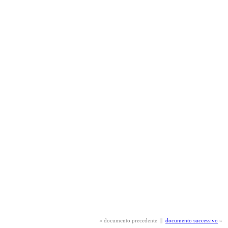
«
documento precedente
||
documento successivo
»