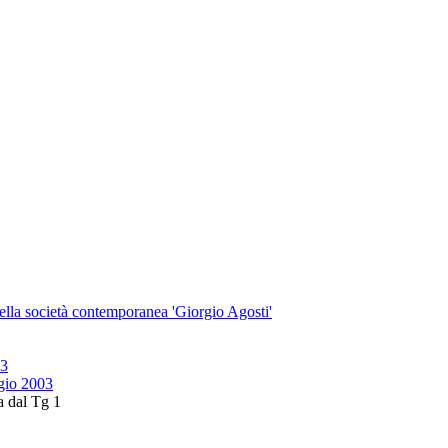
 della società contemporanea 'Giorgio Agosti'
03
gio 2003
a dal Tg 1