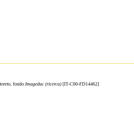
toreto
, fondo
Imageduc (ricerca)
[IT-C00-FD14462]