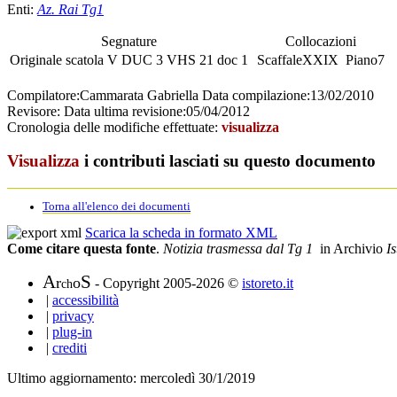
Enti:
Az. Rai Tg1
Segnature
Collocazioni
Originale
scatola
V DUC 3
VHS
21 doc 1
Scaffale
XXIX
Piano
7
Compilatore:
Cammarata Gabriella
Data compilazione:
13/02/2010
Revisore:
Data ultima revisione:
05/04/2012
Cronologia delle modifiche effettuate:
visualizza
Visualizza
i contributi lasciati su questo documento
Torna all'elenco dei documenti
Scarica la scheda in formato XML
Come citare questa fonte
.
Notizia trasmessa dal Tg 1
in Archivio
Is
A
S
r
o
- Copyright 2005-2026 ©
istoreto.it
ch
|
accessibilità
|
privacy
|
plug-in
|
crediti
Ultimo aggiornamento: mercoledì 30/1/2019