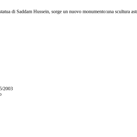
la statua di Saddam Hussein, sorge un nuovo monumento:una scultura astr
5/2003
o