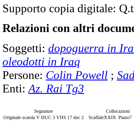
Supporto copia digitale:
Q.t
Relazioni con altri docume
Soggetti:
dopoguerra in Ir
oleodotti in Iraq
Persone:
Colin Powell
;
Sad
Enti:
Az. Rai Tg3
Segnature
Collocazioni
Originale
scatola
V DUC 3
VHS
17 doc 2
Scaffale
XXIX
Piano
7