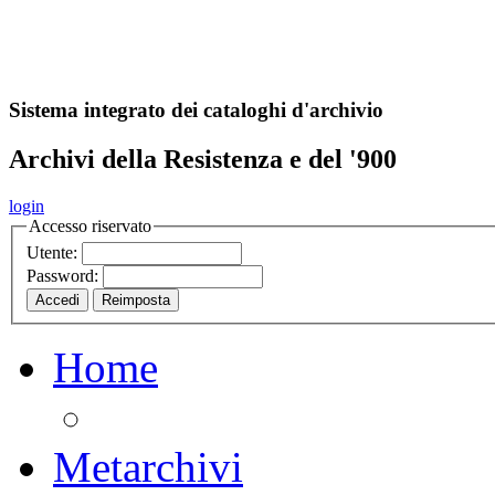
A
S
r
o
ch
Sistema integrato dei cataloghi d'archivio
Archivi della Resistenza e del '900
login
Accesso riservato
Utente:
Password:
Home
Metarchivi