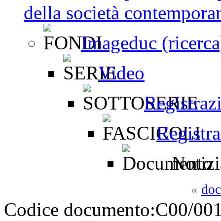
della società contemporan
Imageduc (ricerca
Video
Registraz
Registr
Notizi
«
doc
Codice documento:
C00/001