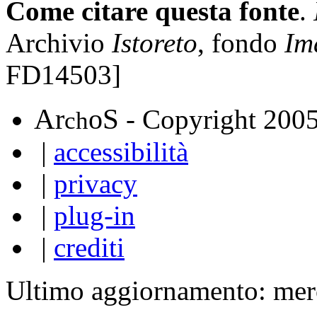
Come citare questa fonte
.
Archivio
Istoreto
, fondo
Im
FD14503]
A
S
r
o
- Copyright 200
ch
|
accessibilità
|
privacy
|
plug-in
|
crediti
Ultimo aggiornamento: mer