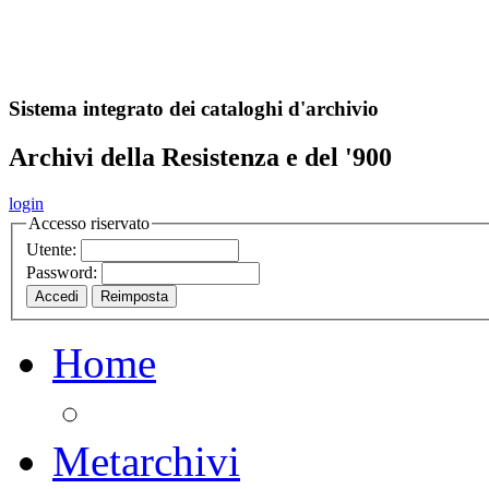
A
S
r
o
ch
Sistema integrato dei cataloghi d'archivio
Archivi della Resistenza e del '900
login
Accesso riservato
Utente:
Password:
Home
Metarchivi