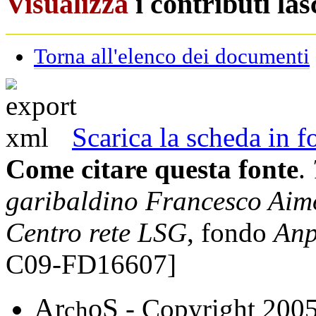
Visualizza
i contributi la
Torna all'elenco dei documenti
Scarica la scheda in
Come citare questa fonte
.
garibaldino Francesco Aim
Centro rete LSG
, fondo
Anp
C09-FD16607]
A
S
r
o
- Copyright 200
ch