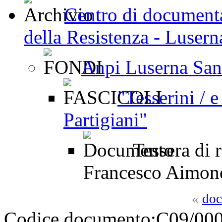
Centro di documenta
della Resistenza - Luser
Anpi Luserna San
"Tesserini / 
Partigiani"
Tessera di 
Francesco Aimon
«
doc
Codice documento:
C09/000