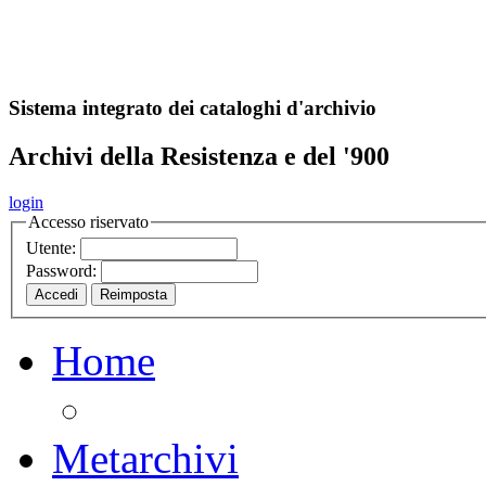
A
S
r
o
ch
Sistema integrato dei cataloghi d'archivio
Archivi della Resistenza e del '900
login
Accesso riservato
Utente:
Password:
Home
Metarchivi