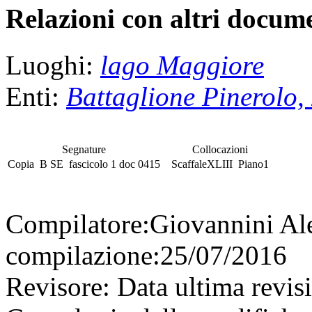
Relazioni con altri docume
Luoghi:
lago Maggiore
Enti:
Battaglione Pinerolo
Segnature
Collocazioni
Copia
B SE
fascicolo
1 doc 0415
Scaffale
XLIII
Piano
1
Compilatore:
Giovannini Al
compilazione:
25/07/2016
Revisore:
Data ultima revis