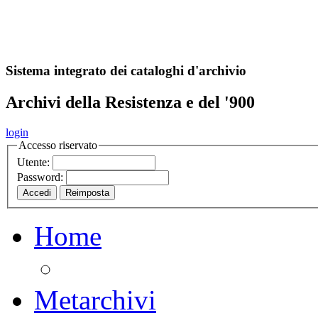
A
S
r
o
ch
Sistema integrato dei cataloghi d'archivio
Archivi della Resistenza e del '900
login
Accesso riservato
Utente:
Password:
Home
Metarchivi