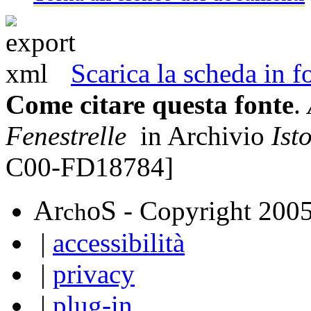
Scarica la scheda in
Come citare questa fonte
.
Fenestrelle
in Archivio
Ist
C00-FD18784]
A
S
r
o
- Copyright 200
ch
|
accessibilità
|
privacy
|
plug-in