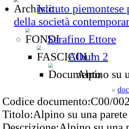
Istituto piemontese p
della società contemporan
Serafino Ettore
Album 2
Alpino su un
«
doc
Codice documento:
C00/002
Titolo:
Alpino su una parete 
Descrizione:
Alpino su una p