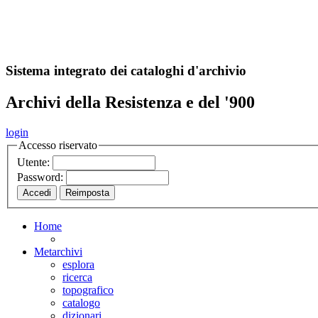
A
S
r
o
ch
Sistema integrato dei cataloghi d'archivio
Archivi della Resistenza e del '900
login
Accesso riservato
Utente:
Password:
Home
Metarchivi
esplora
ricerca
topografico
catalogo
dizionari