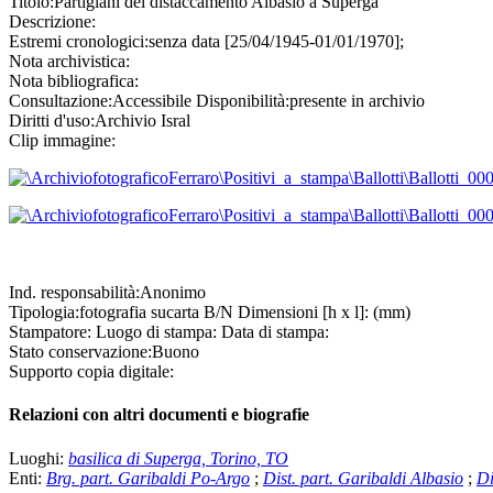
Titolo:
Partigiani del distaccamento Albasio a Superga
Descrizione:
Estremi cronologici:
senza data [25/04/1945-01/01/1970];
Nota archivistica:
Nota bibliografica:
Consultazione:
Accessibile
Disponibilità:
presente in archivio
Diritti d'uso:
Archivio Isral
Clip immagine:
Ind. responsabilità:
Anonimo
Tipologia:
fotografia
su
carta B/N
Dimensioni [h x l]:
(mm)
Stampatore:
Luogo di stampa:
Data di stampa:
Stato conservazione:
Buono
Supporto copia digitale:
Relazioni con altri documenti e biografie
Luoghi:
basilica di Superga, Torino, TO
Enti:
Brg. part. Garibaldi Po-Argo
;
Dist. part. Garibaldi Albasio
;
Di