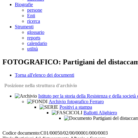
Biografie
persone
Enti
ricerca
Strumenti
glossario
reports
calendario
utilità
FOTOGRAFICO: Partigiani del distaccame
Torna all'elenco dei documenti
Posizione nella struttura d'archivio
Istituto per la storia della Resistenza e della socie
Archivio fotografico Ferraro
Positivi a stampa
Ballotti Alighiero
Partigiani del distacca
Codice documento:
C01/00050/02/00/00001/000/0003