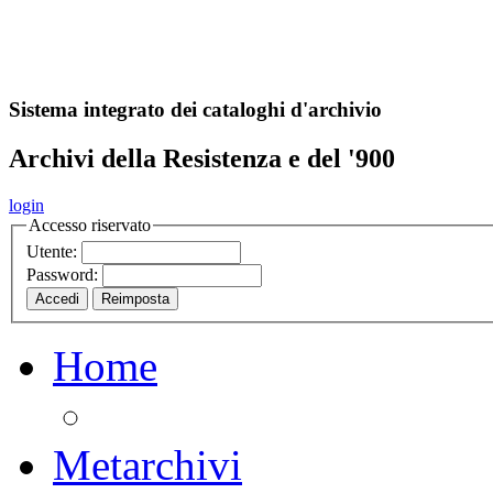
A
S
r
o
ch
Sistema integrato dei cataloghi d'archivio
Archivi della Resistenza e del '900
login
Accesso riservato
Utente:
Password:
Home
Metarchivi