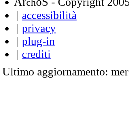
A
S
r
o
- Copyright 200
ch
|
accessibilità
|
privacy
|
plug-in
|
crediti
Ultimo aggiornamento: mer