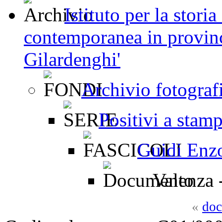
Istituto per la stori
contemporanea in provinc
Gilardenghi'
Archivio fotograf
Positivi a stam
Guidi Enz
Valenza -
«
doc