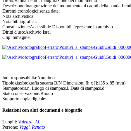
Titolo:
Banda Lenti - Inaugurazione del monumento
Descrizione:
Inaugurazione del monumento ai caduti della banda Lenti 
Estremi cronologici:
senza data;
Nota archivistica:
Nota bibliografica:
Consultazione:
Accessibile
Disponibilità:
presente in archivio
Diritti d'uso:
Archivio Isral
Clip immagine:
Ind. responsabilità:
Anonimo
Tipologia:
fotografia
su
carta B/N
Dimensioni [h x l]:
135 x 85 (mm)
Stampatore:
s.n.
Luogo di stampa:
s.l.
Data di stampa:
s.d.
Stato conservazione:
Buono
Supporto copia digitale:
Relazioni con altri documenti e biografie
Luoghi:
Valenza, AL
Persone:
Veggi, Renato