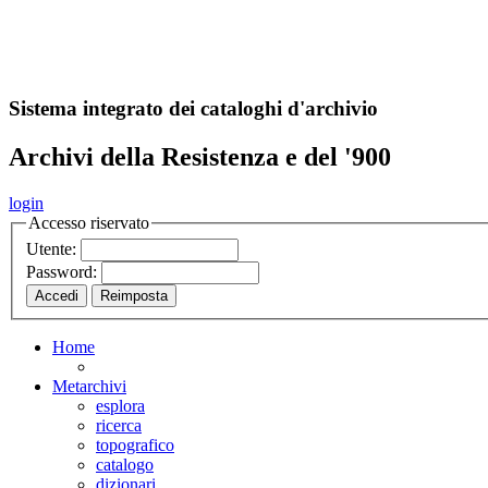
A
S
r
o
ch
Sistema integrato dei cataloghi d'archivio
Archivi della Resistenza e del '900
login
Accesso riservato
Utente:
Password:
Home
Metarchivi
esplora
ricerca
topografico
catalogo
dizionari