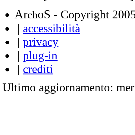
A
S
r
o
- Copyright 200
ch
|
accessibilità
|
privacy
|
plug-in
|
crediti
Ultimo aggiornamento: mer