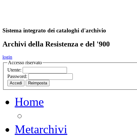
A
S
r
o
ch
Sistema integrato dei cataloghi d'archivio
Archivi della Resistenza e del '900
login
Accesso riservato
Utente:
Password:
Home
Metarchivi