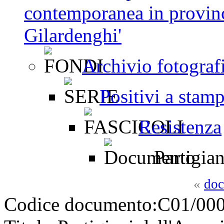
contemporanea in provinc
Gilardenghi'
Archivio fotograf
Positivi a stam
Resistenza
Partigian
«
doc
Codice documento:
C01/000