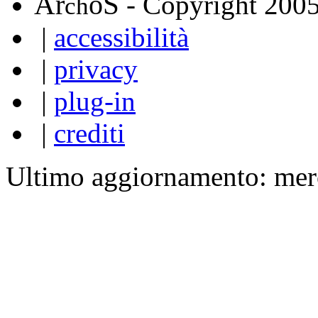
A
S
r
o
- Copyright 200
ch
|
accessibilità
|
privacy
|
plug-in
|
crediti
Ultimo aggiornamento: mer