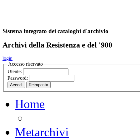
A
S
r
o
ch
Sistema integrato dei cataloghi d'archivio
Archivi della Resistenza e del '900
login
Accesso riservato
Utente:
Password:
Home
Metarchivi