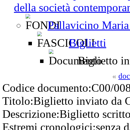
della società contemporan
Pallavicino Maria
Biglietti
Biglietto i
«
doc
Codice documento:
C00/008
Titolo:
Biglietto inviato da 
Descrizione:
Biglietto scritt
Estremi cronologici:
senza d