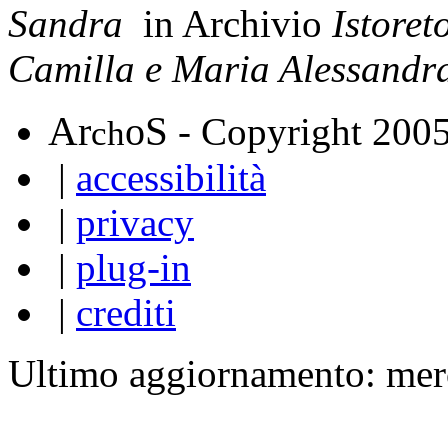
Sandra
in Archivio
Istoret
Camilla e Maria Alessandr
A
S
r
o
- Copyright 200
ch
|
accessibilità
|
privacy
|
plug-in
|
crediti
Ultimo aggiornamento: mer