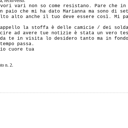
a, recto/verso.
vori vari non so come resistano. Pare che in 
n paio che mi ha dato Marianna ma sono di se
lto alto anche il tuo deve essere così. Mi p
appello la stoffa è delle camicie / dei sold
cire ad avere tue notizie è stata un vero te
da te in visita lo desidero tanto ma in fond
tempo passa.
io cuore tua
to n. 2.