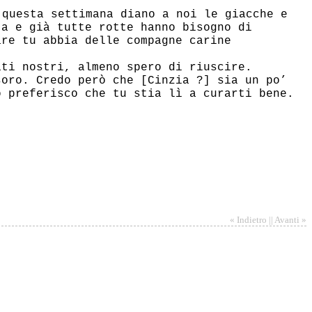
questa settimana diano a noi le giacche e
ta e già tutte rotte hanno bisogno di
are tu abbia delle compagne carine
ati nostri, almeno spero di riuscire.
soro. Credo però che [Cinzia ?] sia un po’
o preferisco che tu stia lì a curarti bene.
« Indietro || Avanti »