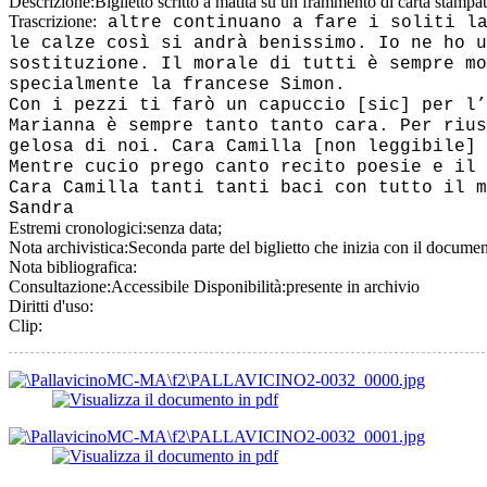
Descrizione:
Biglietto scritto a matita su un frammento di carta stampat
Trascrizione:
altre continuano a fare i soliti la
le calze così si andrà benissimo. Io ne ho u
sostituzione. Il morale di tutti è sempre mo
specialmente la francese Simon.
Con i pezzi ti farò un capuccio [sic] per l’
Marianna è sempre tanto tanto cara. Per rius
gelosa di noi. Cara Camilla [non leggibile] 
Mentre cucio prego canto recito poesie e il 
Cara Camilla tanti tanti baci con tutto il m
Sandra
Estremi cronologici:
senza data;
Nota archivistica:
Seconda parte del biglietto che inizia con il documen
Nota bibliografica:
Consultazione:
Accessibile
Disponibilità:
presente in archivio
Diritti d'uso:
Clip: