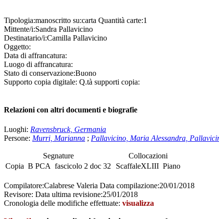
Tipologia:
manoscritto
su:
carta
Quantità carte:
1
Mittente/i:
Sandra Pallavicino
Destinatario/i:
Camilla Pallavicino
Oggetto:
Data di affrancatura:
Luogo di affrancatura:
Stato di conservazione:
Buono
Supporto copia digitale:
Q.tà supporti copia:
Relazioni con altri documenti e biografie
Luoghi:
Ravensbruck, Germania
Persone:
Murri, Marianna
;
Pallavicino, Maria Alessandra, Pallavici
Segnature
Collocazioni
Copia
B PCA
fascicolo
2 doc 32
Scaffale
XLIII
Piano
Compilatore:
Calabrese Valeria
Data compilazione:
20/01/2018
Revisore:
Data ultima revisione:
25/01/2018
Cronologia delle modifiche effettuate:
visualizza