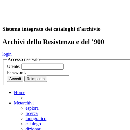
A
S
r
o
ch
Sistema integrato dei cataloghi d'archivio
Archivi della Resistenza e del '900
login
Accesso riservato
Utente:
Password:
Home
Metarchivi
esplora
ricerca
topografico
catalogo
dizionari