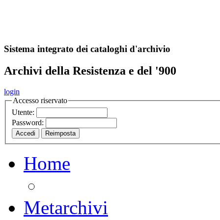
A
S
r
o
ch
Sistema integrato dei cataloghi d'archivio
Archivi della Resistenza e del '900
login
Accesso riservato
Utente:
Password:
Home
Metarchivi