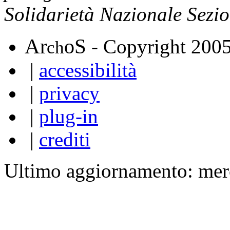
Solidarietà Nazionale Sezi
A
S
r
o
- Copyright 200
ch
|
accessibilità
|
privacy
|
plug-in
|
crediti
Ultimo aggiornamento: mer