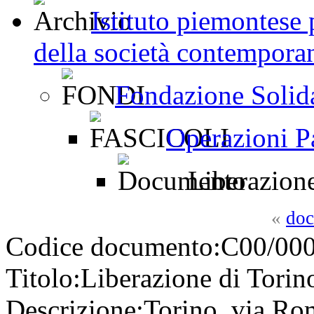
Istituto piemontese p
della società contemporan
Fondazione Solid
Operazioni P
Liberazione
«
doc
Codice documento:
C00/000
Titolo:
Liberazione di Torin
Descrizione:
Torino, via Rom