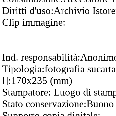
Diritti d'uso:
Archivio Istore
Clip immagine:
Ind. responsabilità:
Anonim
Tipologia:
fotografia
su
cart
l]:
170x235 (mm)
Stampatore:
Luogo di stam
Stato conservazione:
Buono
Supporto copia digitale: