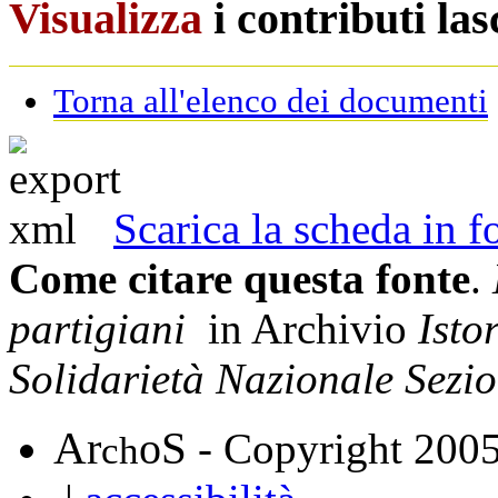
Visualizza
i contributi la
Torna all'elenco dei documenti
Scarica la scheda in
Come citare questa fonte
.
partigiani
in Archivio
Isto
Solidarietà Nazionale Sezi
A
S
r
o
- Copyright 200
ch