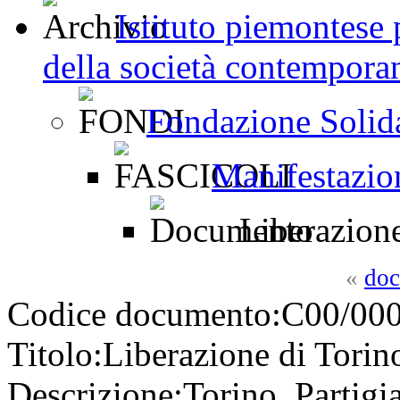
Istituto piemontese p
della società contemporan
Fondazione Solid
Manifestazion
Liberazione
«
doc
Codice documento:
C00/000
Titolo:
Liberazione di Torin
Descrizione:
Torino. Partigi