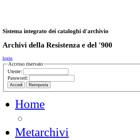
A
S
r
o
ch
Sistema integrato dei cataloghi d'archivio
Archivi della Resistenza e del '900
login
Accesso riservato
Utente:
Password:
Home
Metarchivi