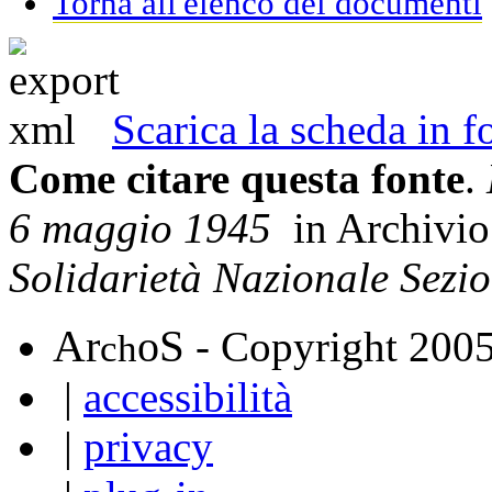
Torna all'elenco dei documenti
Scarica la scheda in
Come citare questa fonte
.
6 maggio 1945
in Archivi
Solidarietà Nazionale Sezi
A
S
r
o
- Copyright 200
ch
|
accessibilità
|
privacy