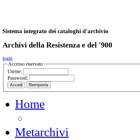
A
S
r
o
ch
Sistema integrato dei cataloghi d'archivio
Archivi della Resistenza e del '900
login
Accesso riservato
Utente:
Password:
Home
Metarchivi