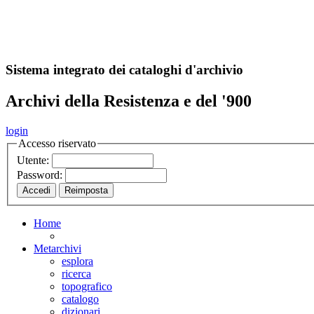
A
S
r
o
ch
Sistema integrato dei cataloghi d'archivio
Archivi della Resistenza e del '900
login
Accesso riservato
Utente:
Password:
Home
Metarchivi
esplora
ricerca
topografico
catalogo
dizionari