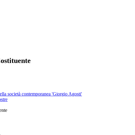
stituente
 della società contemporanea 'Giorgio Agosti'
stre
ente