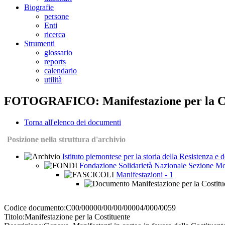
Biografie
persone
Enti
ricerca
Strumenti
glossario
reports
calendario
utilità
FOTOGRAFICO: Manifestazione per la Co
Torna all'elenco dei documenti
Posizione nella struttura d'archivio
Istituto piemontese per la storia della Resistenza e
Fondazione Solidarietà Nazionale Sezione Mo
Manifestazioni - 1
Manifestazione per la Costitu
Codice documento:
C00/00000/00/00/00004/000/0059
Titolo:
Manifestazione per la Costituente