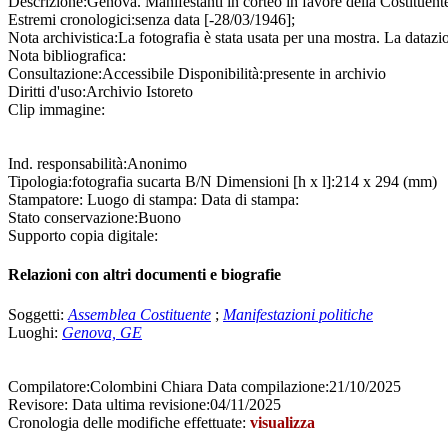
Descrizione:
Genova. Manifestanti in corteo in favore della Costituent
Estremi cronologici:
senza data [-28/03/1946];
Nota archivistica:
La fotografia è stata usata per una mostra. La datazi
Nota bibliografica:
Consultazione:
Accessibile
Disponibilità:
presente in archivio
Diritti d'uso:
Archivio Istoreto
Clip immagine:
Ind. responsabilità:
Anonimo
Tipologia:
fotografia
su
carta B/N
Dimensioni [h x l]:
214 x 294 (mm)
Stampatore:
Luogo di stampa:
Data di stampa:
Stato conservazione:
Buono
Supporto copia digitale:
Relazioni con altri documenti e biografie
Soggetti:
Assemblea Costituente
;
Manifestazioni politiche
Luoghi:
Genova, GE
Compilatore:
Colombini Chiara
Data compilazione:
21/10/2025
Revisore:
Data ultima revisione:
04/11/2025
Cronologia delle modifiche effettuate:
visualizza