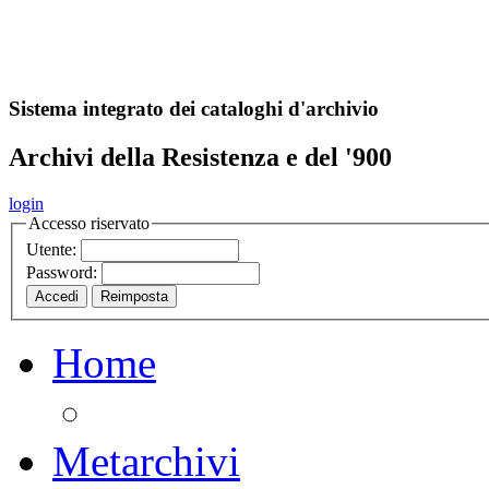
A
S
r
o
ch
Sistema integrato dei cataloghi d'archivio
Archivi della Resistenza e del '900
login
Accesso riservato
Utente:
Password:
Home
Metarchivi