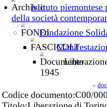
Istituto piemontese p
della società contemporan
Fondazione Solid
Manifestazion
Liberazione
1945
«
doc
Codice documento:
C00/000
Titolo:
Liberazione di Torin