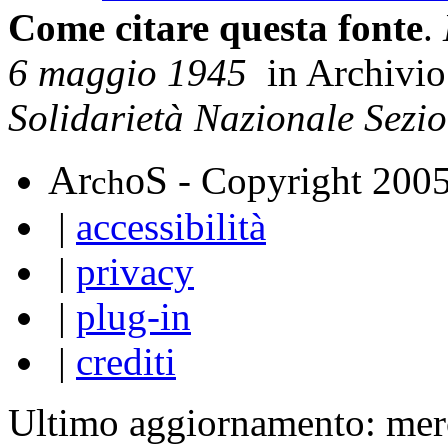
Come citare questa fonte
.
6 maggio 1945
in Archivi
Solidarietà Nazionale Sezi
A
S
r
o
- Copyright 200
ch
|
accessibilità
|
privacy
|
plug-in
|
crediti
Ultimo aggiornamento: mer