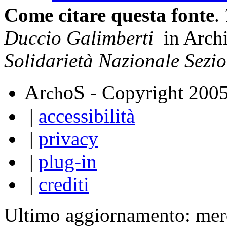
Come citare questa fonte
.
Duccio Galimberti
in Arch
Solidarietà Nazionale Sezi
A
S
r
o
- Copyright 200
ch
|
accessibilità
|
privacy
|
plug-in
|
crediti
Ultimo aggiornamento: mer