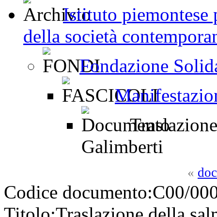
Istituto piemontese p
della società contemporan
Fondazione Solid
Manifestazion
Traslazione
Galimberti
«
doc
Codice documento:
C00/000
Titolo:
Traslazione della sa