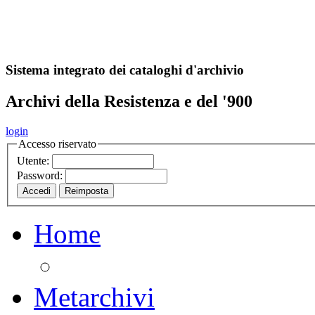
A
S
r
o
ch
Sistema integrato dei cataloghi d'archivio
Archivi della Resistenza e del '900
login
Accesso riservato
Utente:
Password:
Home
Metarchivi