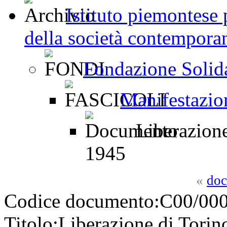
Istituto piemontese p
della società contemporan
Fondazione Solid
Manifestazion
Liberazione
1945
«
doc
Codice documento:
C00/000
Titolo:
Liberazione di Torin