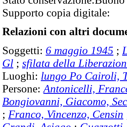
Supporto copia digitale:
Relazioni con altri docume
Soggetti:
6 maggio 1945
;
L
Gl
;
sfilata della Liberazio
Luoghi:
lungo Po Cairoli, 
Persone:
Antonicelli, Franc
Bongiovanni, Giacomo, Se
;
Franco, Vincenzo, Censin
Grandi, Asiago
;
Guazzotti,