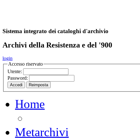
A
S
r
o
ch
Sistema integrato dei cataloghi d'archivio
Archivi della Resistenza e del '900
login
Accesso riservato
Utente:
Password:
Home
Metarchivi