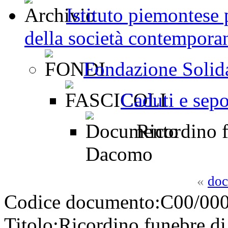
Istituto piemontese p
della società contemporan
Fondazione Solid
Caduti e sepo
Ricordino f
Dacomo
«
doc
Codice documento:
C00/000
Titolo:
Ricordino funebre d