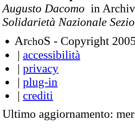
Augusto Dacomo
in Archi
Solidarietà Nazionale Sezi
A
S
r
o
- Copyright 200
ch
|
accessibilità
|
privacy
|
plug-in
|
crediti
Ultimo aggiornamento: mer