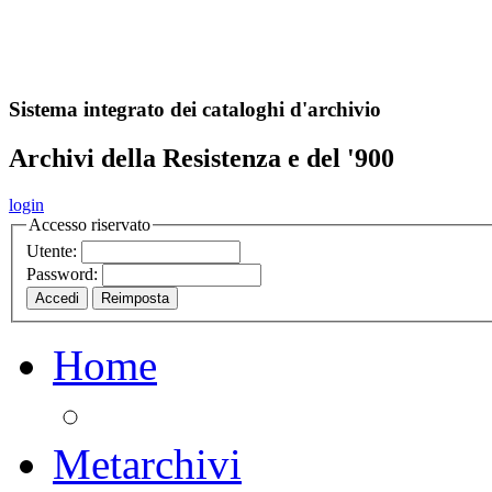
A
S
r
o
ch
Sistema integrato dei cataloghi d'archivio
Archivi della Resistenza e del '900
login
Accesso riservato
Utente:
Password:
Home
Metarchivi