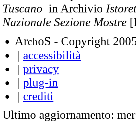
Tuscano
in Archivio
Istore
Nazionale Sezione Mostre
[
A
S
r
o
- Copyright 200
ch
|
accessibilità
|
privacy
|
plug-in
|
crediti
Ultimo aggiornamento: mer