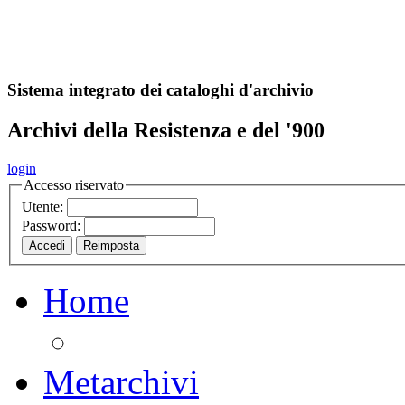
A
S
r
o
ch
Sistema integrato dei cataloghi d'archivio
Archivi della Resistenza e del '900
login
Accesso riservato
Utente:
Password:
Home
Metarchivi