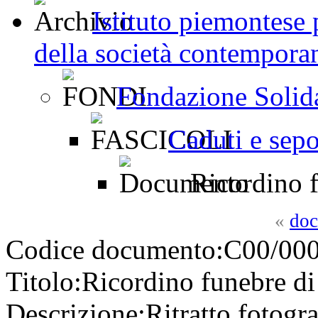
Istituto piemontese p
della società contemporan
Fondazione Solid
Caduti e sepo
Ricordino 
«
doc
Codice documento:
C00/000
Titolo:
Ricordino funebre d
Descrizione:
Ritratto fotogr