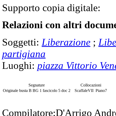
Supporto copia digitale:
Relazioni con altri docume
Soggetti:
Liberazione
;
Libe
partigiana
Luoghi:
piazza Vittorio Ven
Segnature
Collocazioni
Originale
busta
B BG 1
fascicolo
5 doc 2
Scaffale
VII
Piano
7
Compilatore:
D'Arrigo And