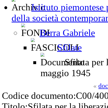
Istituto piemontese p
della società contemporan
Berra Gabriele
Sfilate
Sfilata per 
maggio 1945
«
doc
Codice documento:
C00/400
Titolo:
Sfilata per la libera