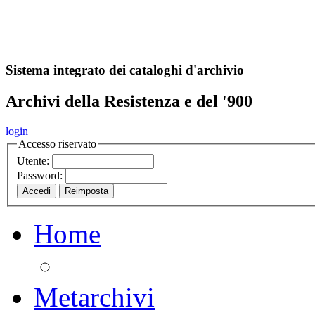
A
S
r
o
ch
Sistema integrato dei cataloghi d'archivio
Archivi della Resistenza e del '900
login
Accesso riservato
Utente:
Password:
Home
Metarchivi