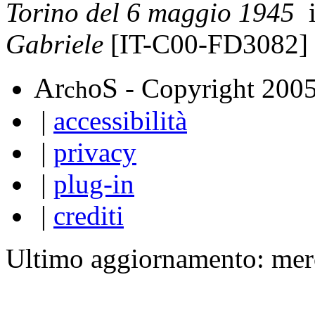
Torino del 6 maggio 1945
i
Gabriele
[IT-C00-FD3082]
A
S
r
o
- Copyright 200
ch
|
accessibilità
|
privacy
|
plug-in
|
crediti
Ultimo aggiornamento: mer