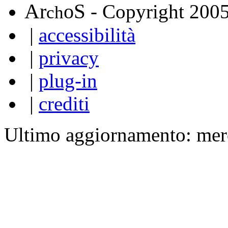
A
S
r
o
- Copyright 200
ch
|
accessibilità
|
privacy
|
plug-in
|
crediti
Ultimo aggiornamento: mer