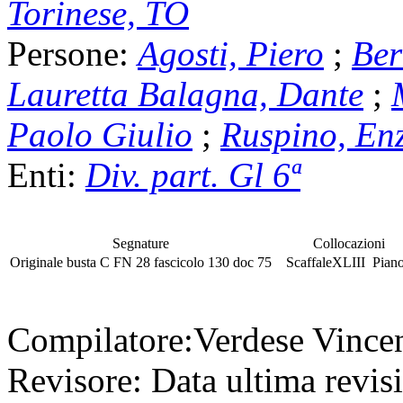
Torinese, TO
Persone:
Agosti, Piero
;
Ber
Lauretta Balagna, Dante
;
Paolo Giulio
;
Ruspino, En
Enti:
Div. part. Gl 6ª
Segnature
Collocazioni
Originale
busta
C FN 28
fascicolo
130 doc 75
Scaffale
XLIII
Pian
Compilatore:
Verdese Vince
Revisore:
Data ultima revis