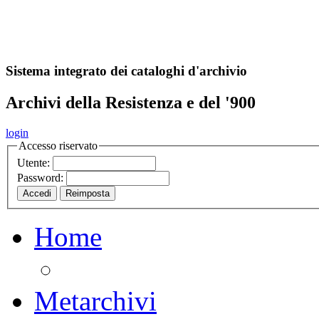
A
S
r
o
ch
Sistema integrato dei cataloghi d'archivio
Archivi della Resistenza e del '900
login
Accesso riservato
Utente:
Password:
Home
Metarchivi