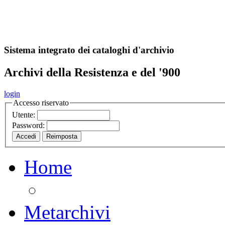
A
S
r
o
ch
Sistema integrato dei cataloghi d'archivio
Archivi della Resistenza e del '900
login
Accesso riservato
Utente:
Password:
Home
Metarchivi