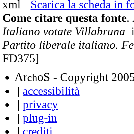
Scarica la scheda in
Come citare questa fonte
.
Italiano votate Villabruna
i
Partito liberale italiano. 
FD375]
A
S
r
o
- Copyright 200
ch
|
accessibilità
|
privacy
|
plug-in
|
crediti