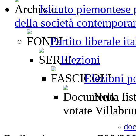
Istituto piemontese p
della società contemporan
Partito liberale i
Elezioni
Elezioni p
Nella list
votate Villabru
«
doc