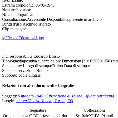
Descrizione:
Estremi cronologici:
06/05/1945;
Nota archivistica:
Nota bibliografica:
Consultazione:
Accessibile
Disponibilità:
presente in archivio
Diritti d'uso:
Archivio Istoreto
Clip immagine:
Ind. responsabilità:
Edoardo Brosio
Tipologia:
diapositiva
su
carta colore
Dimensioni [h x l]:
300 x 450 (m
Stampatore:
Luogo di stampa:
Torino
Data di stampa:
Stato conservazione:
Buono
Supporto copia digitale:
Relazioni con altri documenti e biografie
Soggetti:
6 maggio 1945
;
Liberazione di Torino
;
sfilata partigiana
Luoghi:
piazza Vittorio Veneto, Torino, TO
Segnature
Collocazioni
Originale
busta
C BE 1
fascicolo
1 doc 11
Scaffale
XLIV
Piano
6