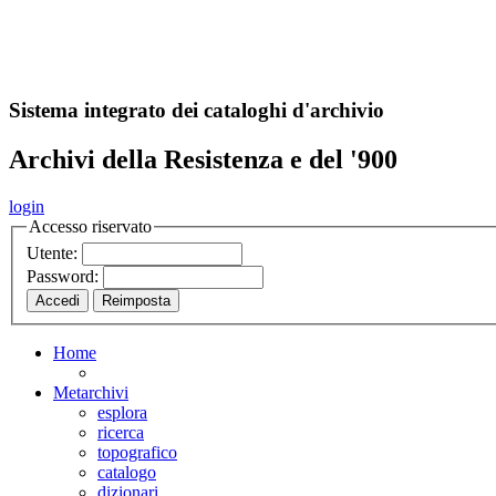
A
S
r
o
ch
Sistema integrato dei cataloghi d'archivio
Archivi della Resistenza e del '900
login
Accesso riservato
Utente:
Password:
Home
Metarchivi
esplora
ricerca
topografico
catalogo
dizionari