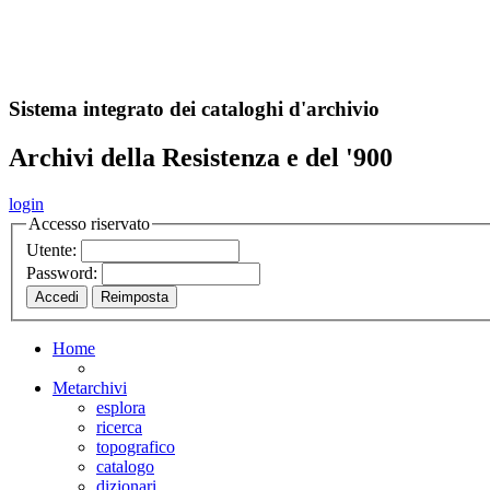
A
S
r
o
ch
Sistema integrato dei cataloghi d'archivio
Archivi della Resistenza e del '900
login
Accesso riservato
Utente:
Password:
Home
Metarchivi
esplora
ricerca
topografico
catalogo
dizionari