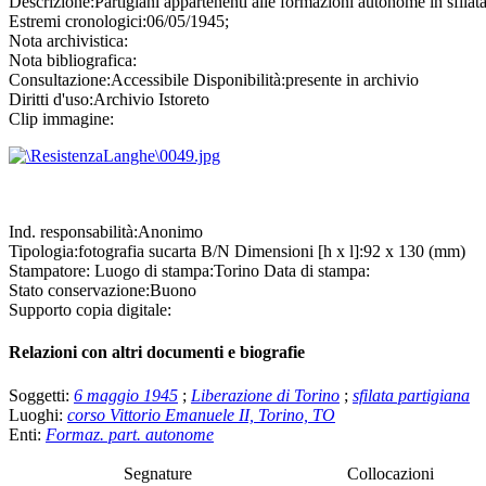
Descrizione:
Partigiani appartenenti alle formazioni autonome in sfilat
Estremi cronologici:
06/05/1945;
Nota archivistica:
Nota bibliografica:
Consultazione:
Accessibile
Disponibilità:
presente in archivio
Diritti d'uso:
Archivio Istoreto
Clip immagine:
Ind. responsabilità:
Anonimo
Tipologia:
fotografia
su
carta B/N
Dimensioni [h x l]:
92 x 130 (mm)
Stampatore:
Luogo di stampa:
Torino
Data di stampa:
Stato conservazione:
Buono
Supporto copia digitale:
Relazioni con altri documenti e biografie
Soggetti:
6 maggio 1945
;
Liberazione di Torino
;
sfilata partigiana
Luoghi:
corso Vittorio Emanuele II, Torino, TO
Enti:
Formaz. part. autonome
Segnature
Collocazioni