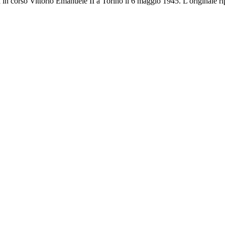
a in corso Vittorio Emanuele II a Torino il 6 maggio 1945. L'originale ri