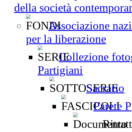
della società contemporan
Associazione nazio
per la liberazione
Collezione fotog
Partigiani
Sacrario
Parete P
Ritrat