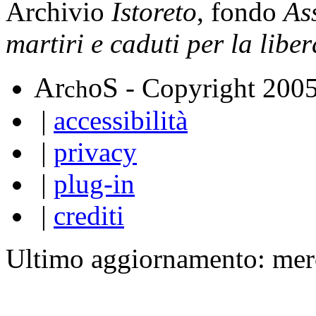
Archivio
Istoreto
, fondo
As
martiri e caduti per la libe
A
S
r
o
- Copyright 200
ch
|
accessibilità
|
privacy
|
plug-in
|
crediti
Ultimo aggiornamento: mer