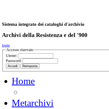
A
S
r
o
ch
Sistema integrato dei cataloghi d'archivio
Archivi della Resistenza e del '900
login
Accesso riservato
Utente:
Password:
Home
Metarchivi