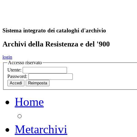
A
S
r
o
ch
Sistema integrato dei cataloghi d'archivio
Archivi della Resistenza e del '900
login
Accesso riservato
Utente:
Password:
Home
Metarchivi