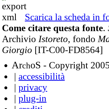
Scarica la scheda in
Come citare questa fonte
.
Archivio
Istoreto
, fondo
Ma
Giorgio
[IT-C00-FD8564]
A
S
r
o
- Copyright 200
ch
|
accessibilità
|
privacy
|
plug-in