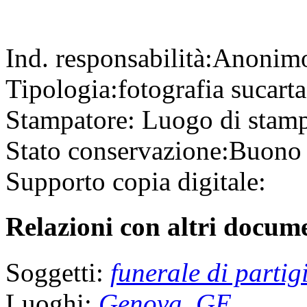
Ind. responsabilità:
Anonim
Tipologia:
fotografia
su
cart
Stampatore:
Luogo di stam
Stato conservazione:
Buono
Supporto copia digitale:
Relazioni con altri docume
Soggetti:
funerale di partig
Luoghi:
Genova, GE