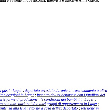
 minuti e avviene in due incontri. Intervista e trascrive Anna Gasco.
a gas in Lager
;
deportato arrestato durante un rastrellamento o altra
impiccagioni in Lager
;
incontro dell'ex deportato con i familiari dei
varie forme di produzione
;
le condizioni dei bambini in Lager
;
o con altre nazionalità o altri gruppi di appartenenza in Lager
;
enitenza alla leva
;
ritorno a casa dell'ex deportato
;
selezione in