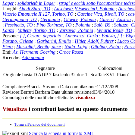
Lager
;
solidarietà in Lager
;
stragi e eccidi sotto l'occupazione tedes
Luoghi:
Ala di Stura, TO
;
Auschwitz [Oswiecim], Polonia
;
Auschwit
Vittorio Emanuele II 127, Torino, TO
;
Cascine Vica, Rivoli, TO
;
cas
Germagnano, TO
;
Germania
;
Gliwice, Polonia
;
Gusen I, Austria
;
;
Pessinetto, TO
;
Pino Torinese, TO
;
Polonia
;
Salò, BS
;
Saluzzo, 
Lanzo
;
Vallette, Torino, TO
;
Varsavia, Polonia
;
Venaria Reale, TO
Persone:
[ ], Cesare, deportato
;
Annovazzi, Carlo
;
Batista, [ ]
;
Bigo
Fasano, Celeste
;
Garbarini, Emilio
;
Hitler, Adolf, Fuhrer
;
Lucco Cas
Piero
;
Mussolini, Benito, duce
;
Nada, Luigi
;
Ottolino, Pietro
;
Pasca
Enti:
Az. Hermann Goering
;
Croce Rossa
Ricerche:
Adp uomini
Segnature
Collocazioni
Originale
busta
D ADP 7
fascicolo
32 doc 1
Scaffale
XVI
Piano
1
Compilatore:
Braccia Susanna
Data compilazione:
11/12/2008
Revisore:
Berruti Barbara
Data ultima revisione:
03/04/2010
Cronologia delle modifiche effettuate:
visualizza
Visualizza
i contributi lasciati su questo documento
Torna all'elenco dei documenti
Scarica la scheda in formato XML