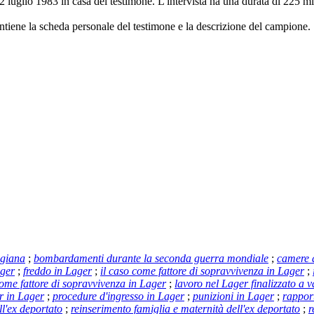
 il 12 luglio 1983 in casa del testimone. L'intervista ha una durata di 225
ntiene la scheda personale del testimone e la descrizione del campione.
tigiana
;
bombardamenti durante la seconda guerra mondiale
;
camere 
ager
;
freddo in Lager
;
il caso come fattore di sopravvivenza in Lager
;
come fattore di sopravvivenza in Lager
;
lavoro nel Lager finalizzato a 
r in Lager
;
procedure d'ingresso in Lager
;
punizioni in Lager
;
rapport
ll'ex deportato
;
reinserimento famiglia e maternità dell'ex deportato
;
r