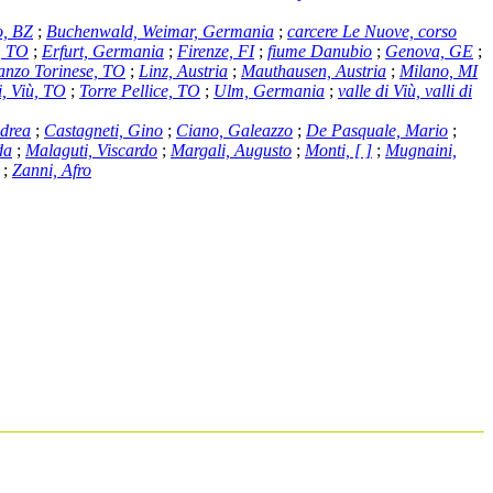
o, BZ
;
Buchenwald, Weimar, Germania
;
carcere Le Nuove, corso
, TO
;
Erfurt, Germania
;
Firenze, FI
;
fiume Danubio
;
Genova, GE
;
anzo Torinese, TO
;
Linz, Austria
;
Mauthausen, Austria
;
Milano, MI
i, Viù, TO
;
Torre Pellice, TO
;
Ulm, Germania
;
valle di Viù, valli di
ndrea
;
Castagneti, Gino
;
Ciano, Galeazzo
;
De Pasquale, Mario
;
da
;
Malaguti, Viscardo
;
Margali, Augusto
;
Monti, [ ]
;
Mugnaini,
;
Zanni, Afro