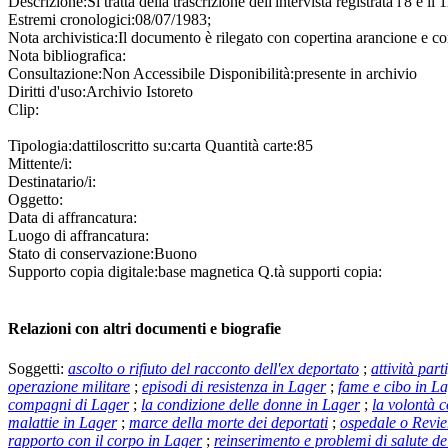
Descrizione:
Si tratta della trascrizione dell'intervista registrata l'8 e
Estremi cronologici:
08/07/1983;
Nota archivistica:
Il documento è rilegato con copertina arancione e co
Nota bibliografica:
Consultazione:
Non Accessibile
Disponibilità:
presente in archivio
Diritti d'uso:
Archivio Istoreto
Clip:
Tipologia:
dattiloscritto
su:
carta
Quantità carte:
85
Mittente/i:
Destinatario/i:
Oggetto:
Data di affrancatura:
Luogo di affrancatura:
Stato di conservazione:
Buono
Supporto copia digitale:
base magnetica
Q.tà supporti copia:
Relazioni con altri documenti e biografie
Soggetti:
ascolto o rifiuto del racconto dell'ex deportato
;
attività par
operazione militare
;
episodi di resistenza in Lager
;
fame e cibo in L
compagni di Lager
;
la condizione delle donne in Lager
;
la volontà 
malattie in Lager
;
marce della morte dei deportati
;
ospedale o Revie
rapporto con il corpo in Lager
;
reinserimento e problemi di salute de