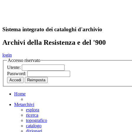
A
S
r
o
ch
Sistema integrato dei cataloghi d'archivio
Archivi della Resistenza e del '900
login
Accesso riservato
Utente:
Password:
Home
Metarchivi
esplora
ricerca
topografico
catalogo
dizionari