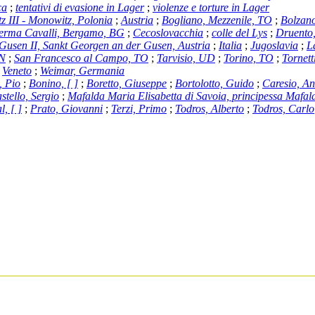
ca
;
tentativi di evasione in Lager
;
violenze e torture in Lager
z III - Monowitz, Polonia
;
Austria
;
Bogliano, Mezzenile, TO
;
Bolzan
erma Cavalli, Bergamo, BG
;
Cecoslovacchia
;
colle del Lys
;
Druento
Gusen II, Sankt Georgen an der Gusen, Austria
;
Italia
;
Jugoslavia
;
L
CN
;
San Francesco al Campo, TO
;
Tarvisio, UD
;
Torino, TO
;
Tornett
;
Veneto
;
Weimar, Germania
, Pio
;
Bonino, [ ]
;
Boretto, Giuseppe
;
Bortolotto, Guido
;
Caresio, A
tello, Sergio
;
Mafalda Maria Elisabetta di Savoia, principessa Mafal
l, [ ]
;
Prato, Giovanni
;
Terzi, Primo
;
Todros, Alberto
;
Todros, Carlo