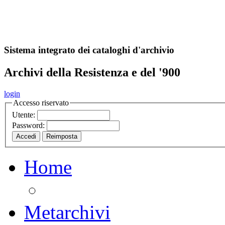
A
S
r
o
ch
Sistema integrato dei cataloghi d'archivio
Archivi della Resistenza e del '900
login
Accesso riservato
Utente:
Password:
Home
Metarchivi