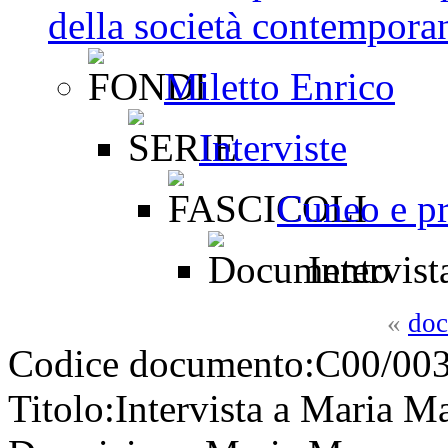
della società contemporan
Miletto Enrico
Interviste
Cuneo e pr
Intervist
«
doc
Codice documento:
C00/003
Titolo:
Intervista a Maria M