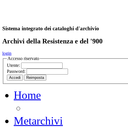
A
S
r
o
ch
Sistema integrato dei cataloghi d'archivio
Archivi della Resistenza e del '900
login
Accesso riservato
Utente:
Password:
Home
Metarchivi