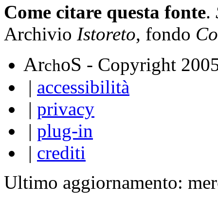
Come citare questa fonte
.
Archivio
Istoreto
, fondo
Co
A
S
r
o
- Copyright 200
ch
|
accessibilità
|
privacy
|
plug-in
|
crediti
Ultimo aggiornamento: mer