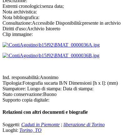
Descrizione:
Estremi cronologici:
senza data;
Nota archivistica:
Nota bibliografica:
Consultazione:
Accessibile
Disponibilità:
presente in archivio
Diritti d'uso:
Archivio Istoreto
Clip immagine:
Ind. responsabilità:
Anonimo
Tipologia:
Fotografia
su
carta B/N
Dimensioni [h x l]:
(mm)
Stampatore:
Luogo di stampa:
Data di stampa:
Stato conservazione:
Buono
Supporto copia digitale:
Relazioni con altri documenti e biografie
Soggetti:
Caduti in Piemonte
;
liberazione di Torino
Luoghi:
Torino, TO