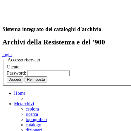
A
S
r
o
ch
Sistema integrato dei cataloghi d'archivio
Archivi della Resistenza e del '900
login
Accesso riservato
Utente:
Password:
Home
Metarchivi
esplora
ricerca
topografico
catalogo
dizionari