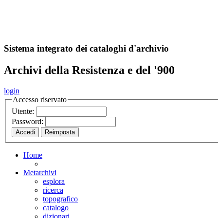
A
S
r
o
ch
Sistema integrato dei cataloghi d'archivio
Archivi della Resistenza e del '900
login
Accesso riservato
Utente:
Password:
Home
Metarchivi
esplora
ricerca
topografico
catalogo
dizionari