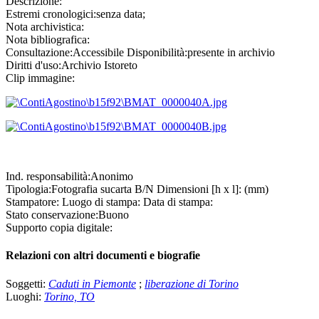
Descrizione:
Estremi cronologici:
senza data;
Nota archivistica:
Nota bibliografica:
Consultazione:
Accessibile
Disponibilità:
presente in archivio
Diritti d'uso:
Archivio Istoreto
Clip immagine:
Ind. responsabilità:
Anonimo
Tipologia:
Fotografia
su
carta B/N
Dimensioni [h x l]:
(mm)
Stampatore:
Luogo di stampa:
Data di stampa:
Stato conservazione:
Buono
Supporto copia digitale:
Relazioni con altri documenti e biografie
Soggetti:
Caduti in Piemonte
;
liberazione di Torino
Luoghi:
Torino, TO