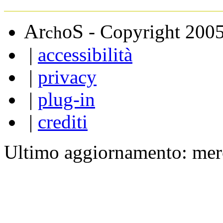
A
S
r
o
- Copyright 200
ch
|
accessibilità
|
privacy
|
plug-in
|
crediti
Ultimo aggiornamento: mer