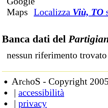
Localizza
Viù, TO
Banca dati del
Partigia
nessun riferimento trovato
A
S
r
o
- Copyright 200
ch
|
accessibilità
|
privacy