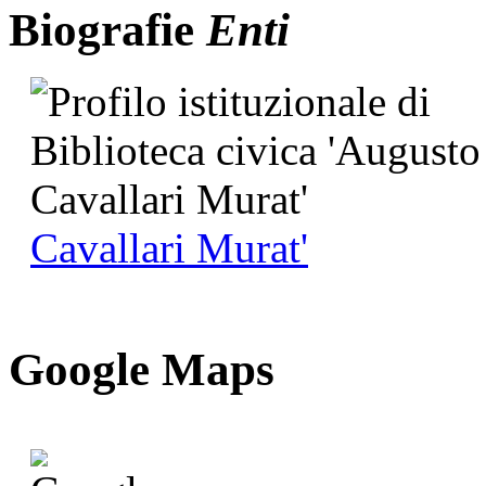
Biografie
Enti
Cavallari Murat'
G
o
o
g
l
e
Maps