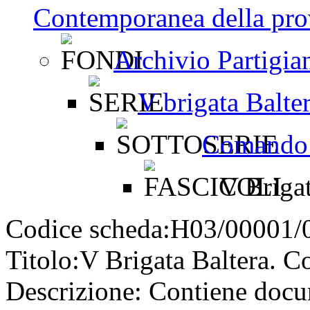
Contemporanea della pro
Archivio Partigia
V brigata Balter
Comando 
V Brigat
Codice scheda:
H03/00001/
Titolo:
V Brigata Baltera. Co
Descrizione:
Contiene docu