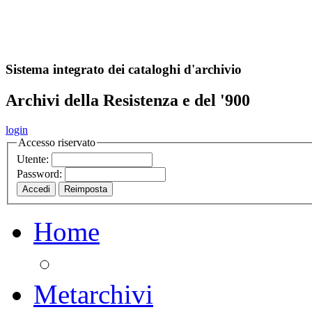
A
S
r
o
ch
Sistema integrato dei cataloghi d'archivio
Archivi della Resistenza e del '900
login
Accesso riservato
Utente:
Password:
Home
Metarchivi