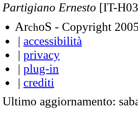
Partigiano Ernesto
[IT-H03
A
S
r
o
- Copyright 200
ch
|
accessibilità
|
privacy
|
plug-in
|
crediti
Ultimo aggiornamento: sab