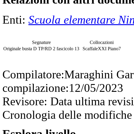
Enti:
Scuola elementare Nin
Segnature
Collocazioni
Originale
busta
D TP/RD 2
fascicolo
13
Scaffale
XXI
Piano
7
Compilatore:
Maraghini Gar
compilazione:
12/05/2023
Revisore:
Data ultima revis
Cronologia delle modifiche 
Esplora livello