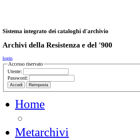
A
S
r
o
ch
Sistema integrato dei cataloghi d'archivio
Archivi della Resistenza e del '900
login
Accesso riservato
Utente:
Password:
Home
Metarchivi