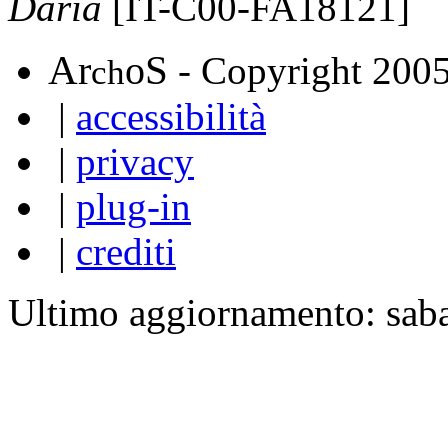
Daria
[IT-C00-FA18121]
A
S
r
o
- Copyright 200
ch
|
accessibilità
|
privacy
|
plug-in
|
crediti
Ultimo aggiornamento: sab