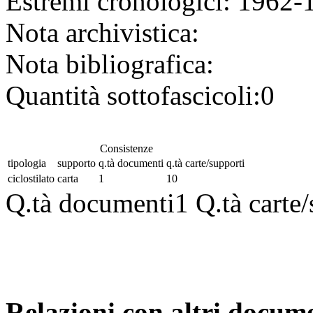
Estremi cronologici:
1962-
Nota archivistica:
Nota bibliografica:
Quantità sottofascicoli:
0
Consistenze
tipologia
supporto
q.tà documenti
q.tà carte/supporti
ciclostilato
carta
1
10
Q.tà documenti
1
Q.tà carte
Relazioni con altri docume