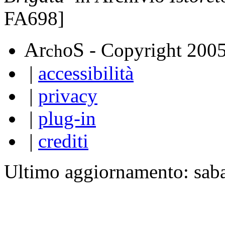
FA698]
A
S
r
o
- Copyright 200
ch
|
accessibilità
|
privacy
|
plug-in
|
crediti
Ultimo aggiornamento: sab