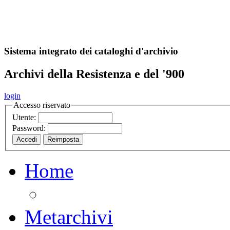
A
S
r
o
ch
Sistema integrato dei cataloghi d'archivio
Archivi della Resistenza e del '900
login
Accesso riservato
Utente:
Password:
Home
Metarchivi