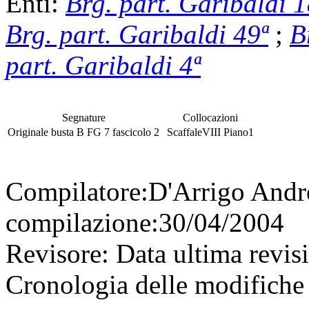
Enti:
Brg. part. Garibaldi 1
Brg. part. Garibaldi 49ª
;
B
part. Garibaldi 4ª
Segnature
Collocazioni
Originale
busta
B FG 7
fascicolo
2
Scaffale
VIII
Piano
1
Compilatore:
D'Arrigo And
compilazione:
30/04/2004
Revisore:
Data ultima revis
Cronologia delle modifiche 