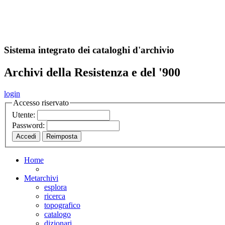
A
S
r
o
ch
Sistema integrato dei cataloghi d'archivio
Archivi della Resistenza e del '900
login
Accesso riservato
Utente:
Password:
Home
Metarchivi
esplora
ricerca
topografico
catalogo
dizionari