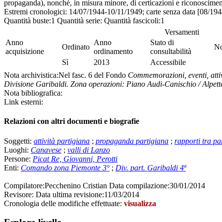
propaganda), nonché, in misura minore, di certicazioni e riconoscimenti
Estremi cronologici:
14/07/1944-10/11/1949; carte senza data [08/19
Quantità buste:
1
Quantità serie:
Quantità fascicoli:
1
Versamenti
Anno
Anno
Stato di
Ordinato
No
acquisizione
ordinamento
consultabilità
Sì
2013
Accessibile
Nota archivistica:
Nel fasc. 6 del Fondo
Commemorazioni, eventi, attiv
Divisione Garibaldi. Zona operazioni: Piano Audi-Canischio / Alpet
Nota bibliografica:
Link esterni:
Relazioni con altri documenti e biografie
Soggetti:
attività partigiana
;
propaganda partigiana
;
rapporti tra par
Luoghi:
Canavese
;
valli di Lanzo
Persone:
Picat Re, Giovanni, Perotti
Enti:
Comando zona Piemonte 3°
;
Div. part. Garibaldi 4ª
Compilatore:
Pecchenino Cristian
Data compilazione:
30/01/2014
Revisore:
Data ultima revisione:
11/03/2014
Cronologia delle modifiche effettuate:
visualizza