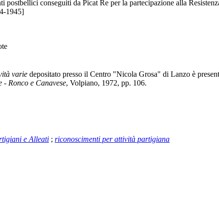
 postbellici conseguiti da Picat Re per la partecipazione alla Resistenz
44-1945]
te
ità varie
depositato presso il Centro "Nicola Grosa" di Lanzo è present
te - Ronco e Canavese
, Volpiano, 1972, pp. 106.
tigiani e Alleati
;
riconoscimenti per attività partigiana