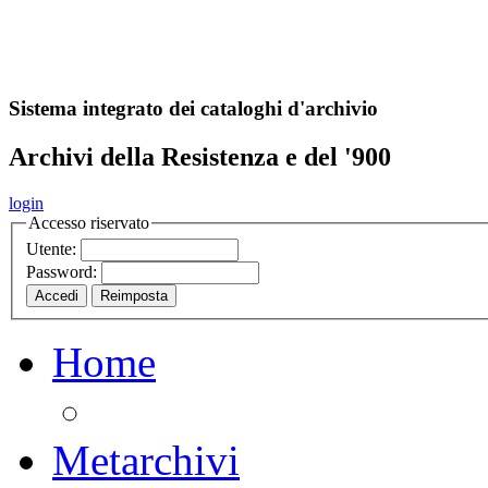
A
S
r
o
ch
Sistema integrato dei cataloghi d'archivio
Archivi della Resistenza e del '900
login
Accesso riservato
Utente:
Password:
Home
Metarchivi