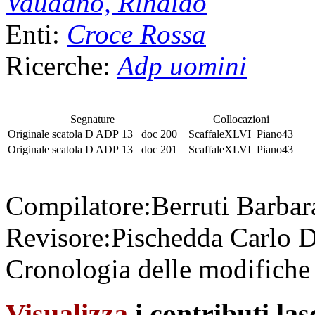
Vaudano, Rinaldo
Enti:
Croce Rossa
Ricerche:
Adp uomini
Segnature
Collocazioni
Originale
scatola
D ADP 13
doc 200
Scaffale
XLVI
Piano
43
Originale
scatola
D ADP 13
doc 201
Scaffale
XLVI
Piano
43
Compilatore:
Berruti Barba
Revisore:
Pischedda Carlo
D
Cronologia delle modifiche 
Visualizza
i contributi la