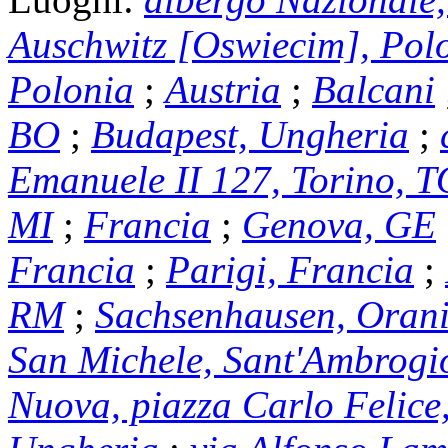
Auschwitz [Oswiecim], Pol
Polonia
;
Austria
;
Balcani
BO
;
Budapest, Ungheria
;
Emanuele II 127, Torino, T
MI
;
Francia
;
Genova, GE
Francia
;
Parigi, Francia
;
RM
;
Sachsenhausen, Oran
San Michele, Sant'Ambrogio
Nuova, piazza Carlo Felice