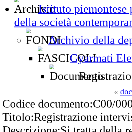
Istituto piemontese p
della società contemporan
Archivio della de
Gyarmati El
Registrazio
«
doc
Codice documento:
C00/000
Titolo:
Registrazione interv
Descrizione:
Si tratta della r