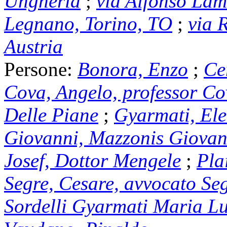
Ungheria
;
via Alfonso La
Legnano, Torino, TO
;
via 
Austria
Persone:
Bonora, Enzo
;
Ce
Cova, Angelo, professor C
Delle Piane
;
Gyarmati, El
Giovanni, Mazzonis Giovan
Josef, Dottor Mengele
;
Pla
Segre, Cesare, avvocato Se
Sordelli Gyarmati Maria L