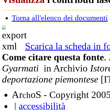
Torna all'elenco dei documenti
Scarica la scheda in
Come citare questa fonte
.
Gyarmati
in Archivio
Istor
deportazione piemontese
[I
A
S
r
o
- Copyright 200
ch
|
accessibilità