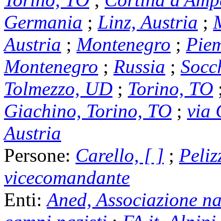
Germania
;
Linz, Austria
;
Austria
;
Montenegro
;
Pie
Montenegro
;
Russia
;
Socc
Tolmezzo, UD
;
Torino, TO
Giachino, Torino, TO
;
via 
Austria
Persone:
Carello, [ ]
;
Peliz
vicecomandante
Enti:
Aned, Associazione naz