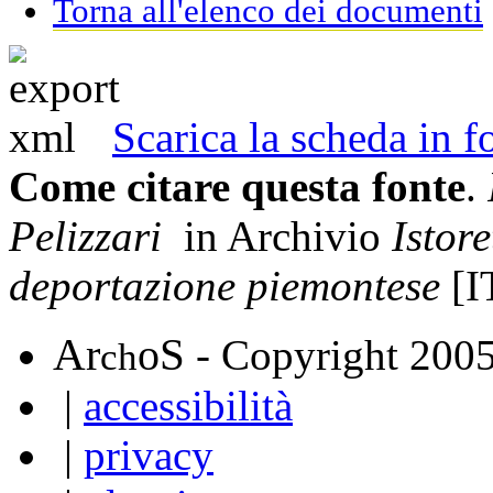
Torna all'elenco dei documenti
Scarica la scheda in
Come citare questa fonte
.
Pelizzari
in Archivio
Istore
deportazione piemontese
[I
A
S
r
o
- Copyright 200
ch
|
accessibilità
|
privacy