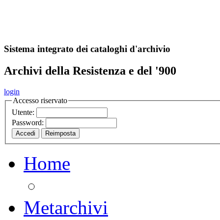
A
S
r
o
ch
Sistema integrato dei cataloghi d'archivio
Archivi della Resistenza e del '900
login
Accesso riservato
Utente:
Password:
Home
Metarchivi