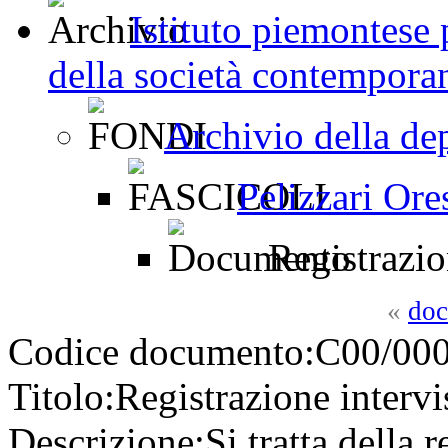
Istituto piemontese p
della società contemporan
Archivio della de
Pelizzari Ore
Registrazion
«
doc
Codice documento:
C00/000
Titolo:
Registrazione intervi
Descrizione:
Si tratta della r