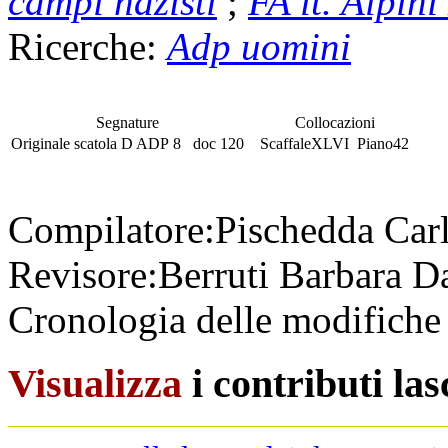
campi nazisti
;
FA it. Alpini
Ricerche:
Adp uomini
Segnature
Collocazioni
Originale
scatola
D ADP 8
doc 120
Scaffale
XLVI
Piano
42
Compilatore:
Pischedda Car
Revisore:
Berruti Barbara
Da
Cronologia delle modifiche 
Visualizza
i contributi la