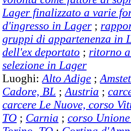
Lager finalizzato a varie f
d'ingresso in Lager
;
rappor
gruppi di appartenenza in 
dell'ex deportato
;
ritorno a
selezione in Lager
Luoghi:
Alto Adige
;
Amstet
Cadore, BL
;
Austria
;
carc
carcere Le Nuove, corso Vit
TO
;
Carnia
;
corso Unione 
Torino, TO
;
Cortina d'Amp