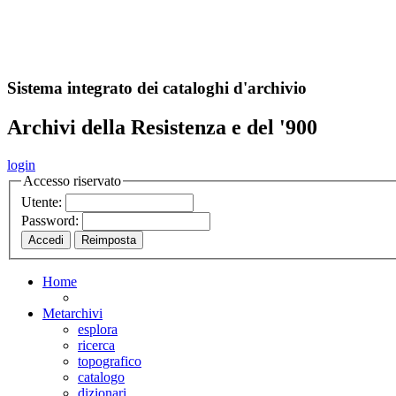
A
S
r
o
ch
Sistema integrato dei cataloghi d'archivio
Archivi della Resistenza e del '900
login
Accesso riservato
Utente:
Password:
Home
Metarchivi
esplora
ricerca
topografico
catalogo
dizionari