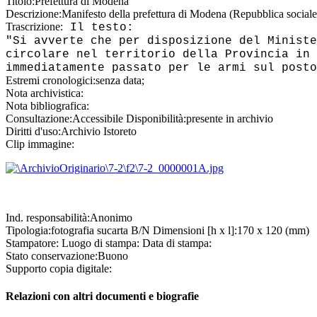
Titolo:
Prefettura di Modena
Descrizione:
Manifesto della prefettura di Modena (Repubblica sociale 
Trascrizione:
Il testo:
"Si avverte che per disposizione del Ministe
circolare nel territorio della Provincia in 
immediatamente passato per le armi sul posto
Estremi cronologici:
senza data;
Nota archivistica:
Nota bibliografica:
Consultazione:
Accessibile
Disponibilità:
presente in archivio
Diritti d'uso:
Archivio Istoreto
Clip immagine:
Ind. responsabilità:
Anonimo
Tipologia:
fotografia
su
carta B/N
Dimensioni [h x l]:
170 x 120 (mm)
Stampatore:
Luogo di stampa:
Data di stampa:
Stato conservazione:
Buono
Supporto copia digitale:
Relazioni con altri documenti e biografie