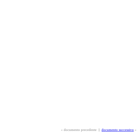
«
documento precedente
||
documento successivo
»