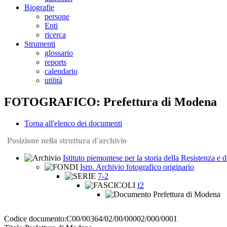
Biografie
persone
Enti
ricerca
Strumenti
glossario
reports
calendario
utilità
FOTOGRAFICO: Prefettura di Modena
Torna all'elenco dei documenti
Posizione nella struttura d'archivio
Istituto piemontese per la storia della Resistenza e
Isrp. Archivio fotografico originario
7-2
f2
Prefettura di Modena
Codice documento:
C00/00364/02/00/00002/000/0001